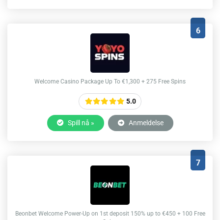
6
Welcome Casino Package Up To €1,300 + 275 Free Spins
5.0
Spill nå »
Anmeldelse
7
Beonbet Welcome Power-Up on 1st deposit 150% up to €450 + 100 Free