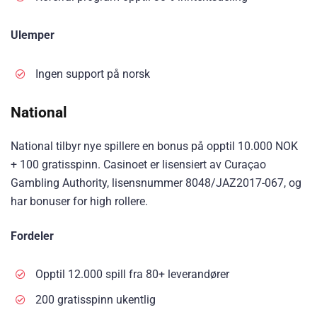
Ulemper
Ingen support på norsk
National
National tilbyr nye spillere en bonus på opptil 10.000 NOK
+ 100 gratisspinn. Casinoet er lisensiert av Curaçao
Gambling Authority, lisensnummer 8048/JAZ2017-067, og
har bonuser for high rollere.
Fordeler
Opptil 12.000 spill fra 80+ leverandører
200 gratisspinn ukentlig