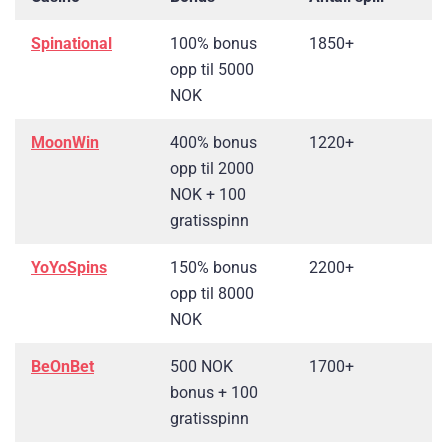
Spinational
100% bonus
1850+
opp til 5000
NOK
MoonWin
400% bonus
1220+
opp til 2000
NOK + 100
gratisspinn
YoYoSpins
150% bonus
2200+
opp til 8000
NOK
BeOnBet
500 NOK
1700+
bonus + 100
gratisspinn