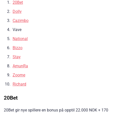
20Bet
Dolly
Cazimbo
Vave
National
Bizzo
Stay
AmunRa
Zoome
Richard
20Bet
20Bet gir nye spillere en bonus på opptil 22.000 NOK + 170