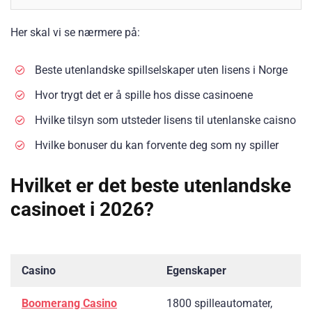
Her skal vi se nærmere på:
Beste utenlandske spillselskaper uten lisens i Norge
Hvor trygt det er å spille hos disse casinoene
Hvilke tilsyn som utsteder lisens til utenlanske caisno
Hvilke bonuser du kan forvente deg som ny spiller
Hvilket er det beste utenlandske
casinoet i 2026?
Casino
Egenskaper
Boomerang Casino
1800 spilleautomater,