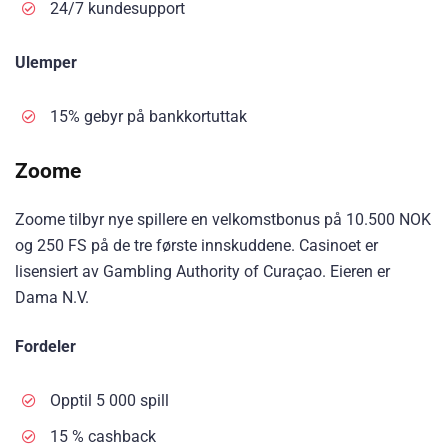
24/7 kundesupport
Ulemper
15% gebyr på bankkortuttak
Zoome
Zoome tilbyr nye spillere en velkomstbonus på 10.500 NOK
og 250 FS på de tre første innskuddene. Casinoet er
lisensiert av Gambling Authority of Curaçao. Eieren er
Dama N.V.
Fordeler
Opptil 5 000 spill
15 % cashback