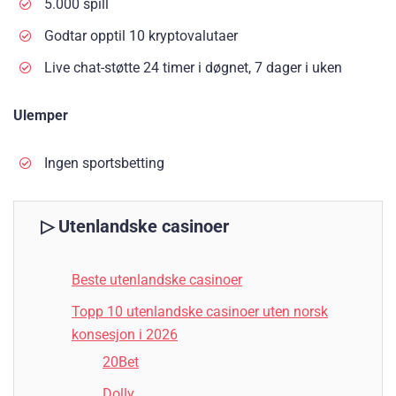
5.000 spill
Godtar opptil 10 kryptovalutaer
Live chat-støtte 24 timer i døgnet, 7 dager i uken
Ulemper
Ingen sportsbetting
▷ Utenlandske casinoer
Beste utenlandske casinoer
Topp 10 utenlandske сasinoer uten norsk
konsesjon i 2026
20Bet
Dolly