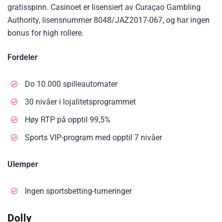
gratisspinn. Casinoet er lisensiert av Curaçao Gambling
Authority, lisensnummer 8048/JAZ2017-067, og har ingen
bonus for high rollere.
Fordeler
Do 10.000 spilleautomater
30 nivåer i lojalitetsprogrammet
Høy RTP på opptil 99,5%
Sports VIP-program med opptil 7 nivåer
Ulemper
Ingen sportsbetting-turneringer
Dolly