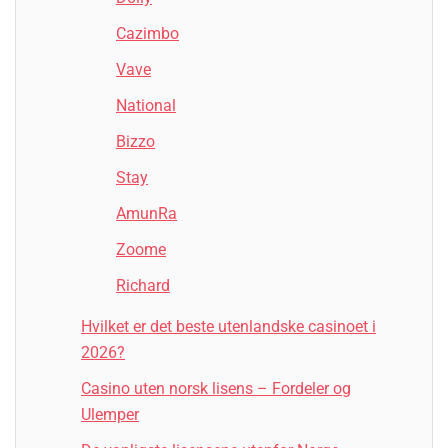
Cazimbo
Vave
National
Bizzo
Stay
AmunRa
Zoome
Richard
Hvilket er det beste utenlandske casinoet i
2026?
Casino uten norsk lisens – Fordeler og
Ulemper