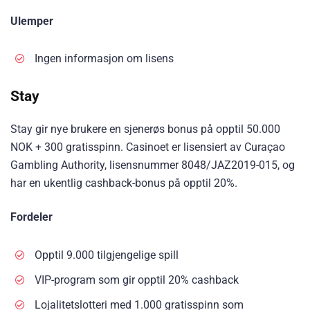
Ulemper
Ingen informasjon om lisens
Stay
Stay gir nye brukere en sjenerøs bonus på opptil 50.000
NOK + 300 gratisspinn. Casinoet er lisensiert av Curaçao
Gambling Authority, lisensnummer 8048/JAZ2019-015, og
har en ukentlig cashback-bonus på opptil 20%.
Fordeler
Opptil 9.000 tilgjengelige spill
VIP-program som gir opptil 20% cashback
Lojalitetslotteri med 1.000 gratisspinn som