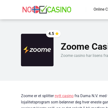
Online C
4.5
Zoome Cas
Zoome casino har lisens fra
Zoome er et splitter
nytt casino
fra Dama N.V. med f
lojalitetsprogram som belønner deg hver eneste gang