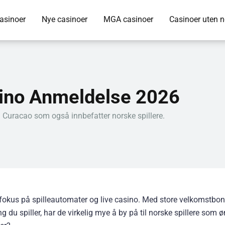
asinoer
Nye casinoer
MGA casinoer
Casinoer uten n
ino Anmeldelse 2026
 Curacao som også innbefatter norske spillere.
okus på spilleautomater og live casino. Med store velkomstbon
 du spiller, har de virkelig mye å by på til norske spillere som