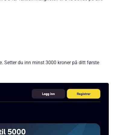
e. Setter du inn minst 3000 kroner på ditt første