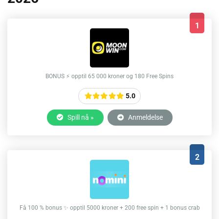
1
BONUS ⚡ opptil 65 000 kroner og 180 Free Spins
5.0
Spill nå »
Anmeldelse
2
Få 100 % bonus ✨ opptil 5000 kroner + 200 free spin + 1 bonus crab