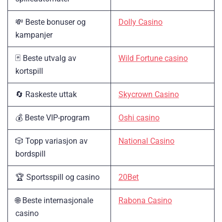
💸 Beste bonuser og
Dolly Casino
kampanjer
🃏 Beste utvalg av
Wild Fortune casino
kortspill
🔄 Raskeste uttak
Skycrown Casino
💰 Beste VIP-program
Oshi casino
🎲 Topp variasjon av
National Casino
bordspill
🏆 Sportsspill og casino
20Bet
🌐 Beste internasjonale
Rabona Casino
casino