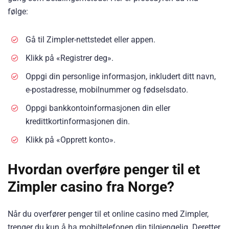
følge:
Gå til Zimpler-nettstedet eller appen.
Klikk på «Registrer deg».
Oppgi din personlige informasjon, inkludert ditt navn,
e-postadresse, mobilnummer og fødselsdato.
Oppgi bankkontoinformasjonen din eller
kredittkortinformasjonen din.
Klikk på «Opprett konto».
Hvordan overføre penger til et
Zimpler casino fra Norge?
Når du overfører penger til et online casino med Zimpler,
trenger du kun å ha mobiltelefonen din tilgjengelig. Deretter