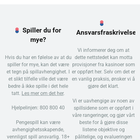
Spiller du for
Ansvarsfraskrivelse
mye?
Vi informerer deg om at
Hvis du har en følelse av at du
dette nettstedet kan motta
spiller for mye, kan det være
provisjoner fra kasinoer som
et tegn på spillavhengighet. I
er oppført her. Selv om det er
et slikt tilfelle ville det være
en vanlig praksis, ønsker vi å
bedre å ikke spille i det hele
gjøre det klart.
tatt.
Les mer om det her
.
Vi er uavhengige av noen av
Hjelpelinjen: 800 800 40
spillsidene som er oppført i
våre rangeringer, og gjør vårt
beste for å gjøre disse
Pengespill kan være
listene objektive og
avhengighetsskapende,
pålitelige, og evalueringen
vennligst spill ansvarlig. 18+