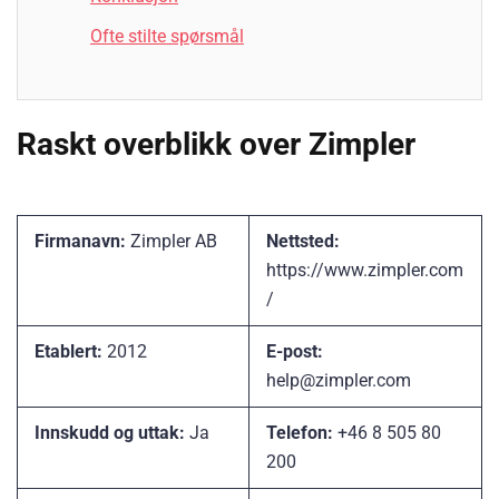
Ofte stilte spørsmål
Raskt overblikk over Zimpler
Firmanavn:
Zimpler AB
Nettsted:
https://www.zimpler.com
/
Etablert:
2012
E-post:
help@zimpler.com
Innskudd og uttak:
Ja
Telefon:
+46 8 505 80
200