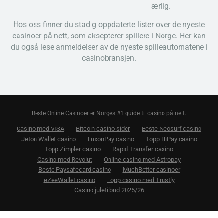
ærlig.
Hos oss finner du stadig oppdaterte lister over de nyeste
casinoer på nett, som aksepterer spillere i Norge. Her kan
du også lese anmeldelser av de nyeste spilleautomatene i
casinobransjen.
Beste Online Casinoer
er Norges #1 guide til casino på nett.
Casino med VISA
Bitcoin casino sider
Beste Neosurf casino
Jeton Wallet casino
LuxonPay casino
Topp HiPay casino
Topp Zimpler casino
Rapid Transfer casino
Casino med Revolut
Online casino med Astropay
Beste Paysafecard casino
MuchBetter casinoer
eZeeWallet casino
Topp casino med Trustly
Casino juletilbud 2025/26