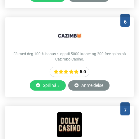
6
Få med deg 100 % bonus ⚡ opptil 5000 kroner og 200 free spins på
Cazimbo Casino.
5.0
Spill nå »
Anmeldelse
7