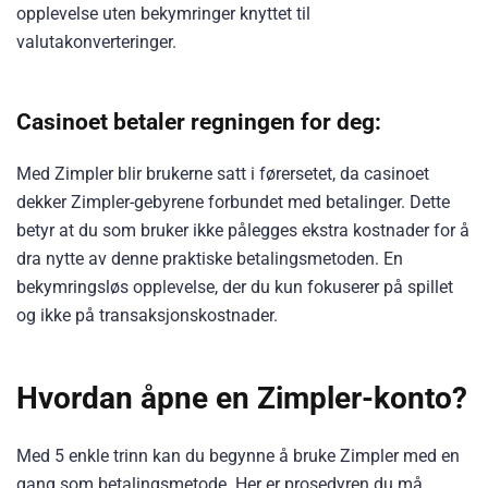
opplevelse uten bekymringer knyttet til
valutakonverteringer.
Casinoet betaler regningen for deg:
Med Zimpler blir brukerne satt i førersetet, da casinoet
dekker Zimpler-gebyrene forbundet med betalinger. Dette
betyr at du som bruker ikke pålegges ekstra kostnader for å
dra nytte av denne praktiske betalingsmetoden. En
bekymringsløs opplevelse, der du kun fokuserer på spillet
og ikke på transaksjonskostnader.
Hvordan åpne en Zimpler-konto?
Med 5 enkle trinn kan du begynne å bruke Zimpler med en
gang som betalingsmetode. Her er prosedyren du må