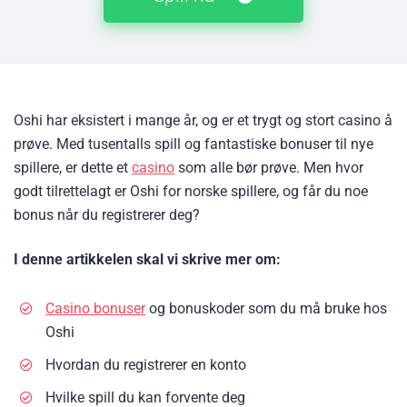
Oshi har eksistert i mange år, og er et trygt og stort casino å
prøve. Med tusentalls spill og fantastiske bonuser til nye
spillere, er dette et
casino
som alle bør prøve. Men hvor
godt tilrettelagt er Oshi for norske spillere, og får du noe
bonus når du registrerer deg?
I denne artikkelen skal vi skrive mer om:
Casino bonuser
og bonuskoder som du må bruke hos
Oshi
Hvordan du registrerer en konto
Hvilke spill du kan forvente deg