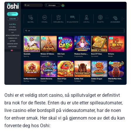
Oshi er et veldig stort casino, så spillutvalget er definitivt
bra nok for de fleste. Enten du er ute etter spilleautomater,
live casino eller bordspill på videoautomater, har de noen
for enhver smak. Her skal vi gå gjennom noe av det du kan
forvente deg hos Oshi: