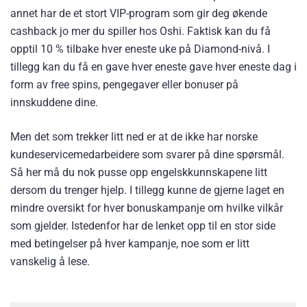
annet har de et stort VIP-program som gir deg økende
cashback jo mer du spiller hos Oshi. Faktisk kan du få
opptil 10 % tilbake hver eneste uke på Diamond-nivå. I
tillegg kan du få en gave hver eneste gave hver eneste dag i
form av free spins, pengegaver eller bonuser på
innskuddene dine.
Men det som trekker litt ned er at de ikke har norske
kundeservicemedarbeidere som svarer på dine spørsmål.
Så her må du nok pusse opp engelskkunnskapene litt
dersom du trenger hjelp. I tillegg kunne de gjerne laget en
mindre oversikt for hver bonuskampanje om hvilke vilkår
som gjelder. Istedenfor har de lenket opp til en stor side
med betingelser på hver kampanje, noe som er litt
vanskelig å lese.