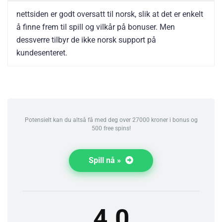
nettsiden er godt oversatt til norsk, slik at det er enkelt
å finne frem til spill og vilkår på bonuser. Men
dessverre tilbyr de ikke norsk support på
kundesenteret.
Potensielt kan du altså få med deg over 27000 kroner i bonus og
500 free spins!
Spill nå »
4.0