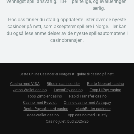
pålitelige, og evalueringen
vennligst spill ansvarlig. 18+
ærlig.
Hos oss finner du stadig oppdaterte lister over de nyeste
casinoer på nett, som aksepterer spillere i Norge. Her kan
du også lese anmeldelser av de nyeste spilleautomatene i
casinobransjen.
Beste Online Casinoer
er Norges #1 guide til casino på nett.
Casino med VISA
Bitcoin casino sider
Beste Neosurf casino
Jeton Wallet casino
LuxonPay casino
Topp HiPay casino
Topp Zimpler casino
Rapid Transfer casino
Casino med Revolut
Online casino med Astropay
Beste Paysafecard casino
MuchBetter casinoer
eZeeWallet casino
Topp casino med Trustly
Casino juletilbud 2025/26