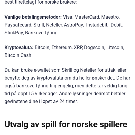
best tilrettelagt for norske brukere:
Vanlige betalingsmetoder:
Visa, MasterCard, Maestro,
Paysafecard, Skrill, Neteller, AstroPay, Instadebit, iDebit,
StickPay, Bankoverføring
Kryptovaluta:
Bitcoin, Ethereum, XRP, Dogecoin, Litecoin,
Bitcoin Cash
Du kan bruke e-wallet som Skrill og Neteller for uttak, eller
benytte deg av kryptovaluta om du heller ønsker det. De har
også bankoverføring tilgjengelig, men dette tar veldig lang
tid på opptil 5 virkedager. Andre løsninger derimot betaler
gevinstene dine i løpet av 24 timer.
Utvalg av spill for norske spillere