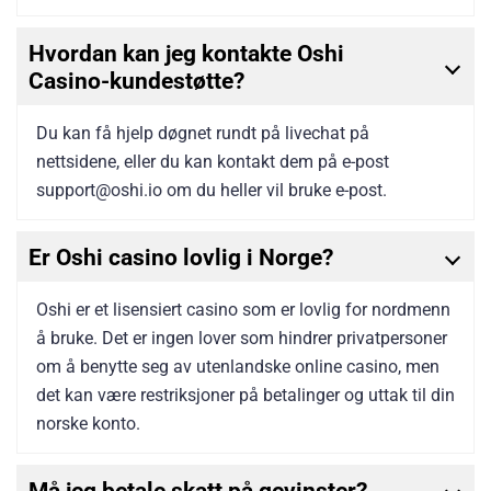
Hvordan kan jeg kontakte Oshi
Casino-kundestøtte?
Du kan få hjelp døgnet rundt på livechat på
nettsidene, eller du kan kontakt dem på e-post
support@oshi.io
om du heller vil bruke e-post.
Er Oshi casino lovlig i Norge?
Oshi er et lisensiert casino som er lovlig for nordmenn
å bruke. Det er ingen lover som hindrer privatpersoner
om å benytte seg av utenlandske online casino, men
det kan være restriksjoner på betalinger og uttak til din
norske konto.
Må jeg betale skatt på gevinster?