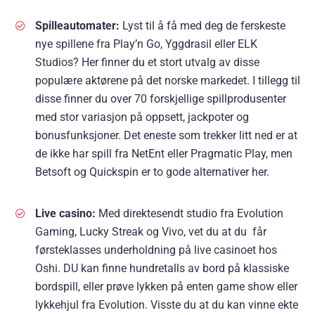
Spilleautomater:
Lyst til å få med deg de ferskeste
nye spillene fra Play’n Go, Yggdrasil eller ELK
Studios? Her finner du et stort utvalg av disse
populære aktørene på det norske markedet. I tillegg til
disse finner du over 70 forskjellige spillprodusenter
med stor variasjon på oppsett, jackpoter og
bonusfunksjoner. Det eneste som trekker litt ned er at
de ikke har spill fra NetEnt eller Pragmatic Play, men
Betsoft og Quickspin er to gode alternativer her.
Live casino:
Med direktesendt studio fra Evolution
Gaming, Lucky Streak og Vivo, vet du at du får
førsteklasses underholdning på live casinoet hos
Oshi. DU kan finne hundretalls av bord på klassiske
bordspill, eller prøve lykken på enten game show eller
lykkehjul fra Evolution. Visste du at du kan vinne ekte