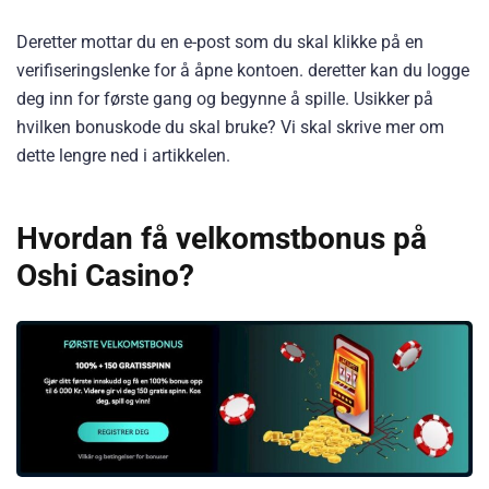
Deretter mottar du en e-post som du skal klikke på en
verifiseringslenke for å åpne kontoen. deretter kan du logge
deg inn for første gang og begynne å spille. Usikker på
hvilken bonuskode du skal bruke? Vi skal skrive mer om
dette lengre ned i artikkelen.
Hvordan få velkomstbonus på
Oshi Casino?