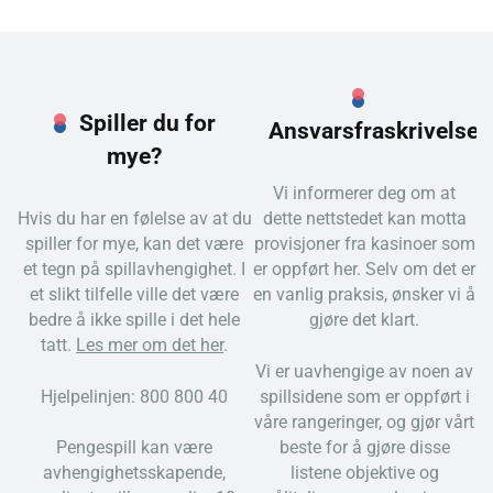
Spiller du for
Ansvarsfraskrivelse
mye?
Vi informerer deg om at
Hvis du har en følelse av at du
dette nettstedet kan motta
spiller for mye, kan det være
provisjoner fra kasinoer som
et tegn på spillavhengighet. I
er oppført her. Selv om det er
et slikt tilfelle ville det være
en vanlig praksis, ønsker vi å
bedre å ikke spille i det hele
gjøre det klart.
tatt.
Les mer om det her
.
Vi er uavhengige av noen av
Hjelpelinjen: 800 800 40
spillsidene som er oppført i
våre rangeringer, og gjør vårt
beste for å gjøre disse
Pengespill kan være
listene objektive og
avhengighetsskapende,