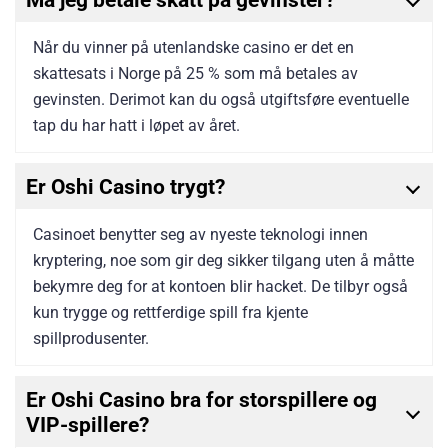
Når du vinner på utenlandske casino er det en
skattesats i Norge på 25 % som må betales av
gevinsten. Derimot kan du også utgiftsføre eventuelle
tap du har hatt i løpet av året.
Er Oshi Casino trygt?
Casinoet benytter seg av nyeste teknologi innen
kryptering, noe som gir deg sikker tilgang uten å måtte
bekymre deg for at kontoen blir hacket. De tilbyr også
kun trygge og rettferdige spill fra kjente
spillprodusenter.
Er Oshi Casino bra for storspillere og
VIP-spillere?