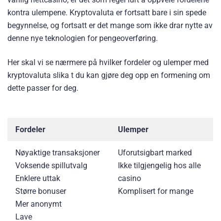
kontra ulempene. Kryptovaluta er fortsatt bare i sin spede
begynnelse, og fortsatt er det mange som ikke drar nytte av
denne nye teknologien for pengeoverføring.
Her skal vi se nærmere på hvilker fordeler og ulemper med
kryptovaluta slika t du kan gjøre deg opp en formening om
dette passer for deg.
Fordeler
Ulemper
Nøyaktige transaksjoner
Uforutsigbart marked
Voksende spillutvalg
Ikke tilgjengelig hos alle
Enklere uttak
casino
Større bonuser
Komplisert for mange
Mer anonymt
Lave