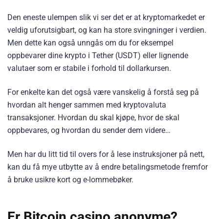
Den eneste ulempen slik vi ser det er at kryptomarkedet er
veldig uforutsigbart, og kan ha store svingninger i verdien.
Men dette kan også unngås om du for eksempel
oppbevarer dine krypto i Tether (USDT) eller lignende
valutaer som er stabile i forhold til dollarkursen.
For enkelte kan det også være vanskelig å forstå seg på
hvordan alt henger sammen med kryptovaluta
transaksjoner. Hvordan du skal kjøpe, hvor de skal
oppbevares, og hvordan du sender dem videre…
Men har du litt tid til overs for å lese instruksjoner på nett,
kan du få mye utbytte av å endre betalingsmetode fremfor
å bruke usikre kort og e-lommebøker.
Er Bitcoin casino anonyme?