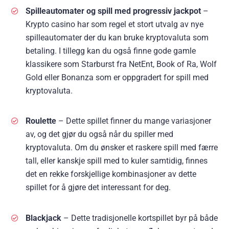
Spilleautomater og spill med progressiv jackpot
–
Krypto casino har som regel et stort utvalg av nye
spilleautomater der du kan bruke kryptovaluta som
betaling. I tillegg kan du også finne gode gamle
klassikere som Starburst fra NetEnt, Book of Ra, Wolf
Gold eller Bonanza som er oppgradert for spill med
kryptovaluta.
Roulette
– Dette spillet finner du mange variasjoner
av, og det gjør du også når du spiller med
kryptovaluta. Om du ønsker et raskere spill med færre
tall, eller kanskje spill med to kuler samtidig, finnes
det en rekke forskjellige kombinasjoner av dette
spillet for å gjøre det interessant for deg.
Blackjack
– Dette tradisjonelle kortspillet byr på både