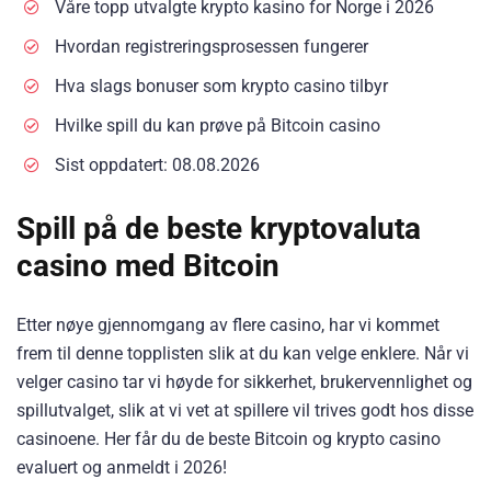
Våre topp utvalgte krypto kasino for Norge i 2026
Hvordan registreringsprosessen fungerer
Hva slags bonuser som krypto casino tilbyr
Hvilke spill du kan prøve på Bitcoin casino
Sist oppdatert: 08.08.2026
Spill på de beste kryptovaluta
casino med Bitcoin
Etter nøye gjennomgang av flere casino, har vi kommet
frem til denne topplisten slik at du kan velge enklere. Når vi
velger casino tar vi høyde for sikkerhet, brukervennlighet og
spillutvalget, slik at vi vet at spillere vil trives godt hos disse
casinoene. Her får du de beste Bitcoin og krypto casino
evaluert og anmeldt i 2026!