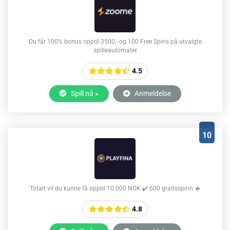
Du får 100% bonus opptil 3500,- og 100 Free Spins på utvalgte
spilleautomater
4.5
Spill nå »
Anmeldelse
10
Totalt vil du kunne få opptil 10.000 NOK ✔️ 600 gratisspinn 🔥
4.8