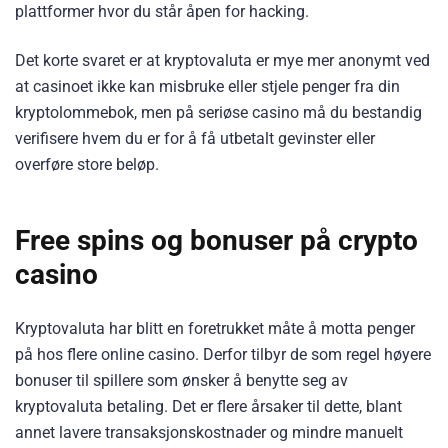
plattformer hvor du står åpen for hacking.
Det korte svaret er at kryptovaluta er mye mer anonymt ved
at casinoet ikke kan misbruke eller stjele penger fra din
kryptolommebok, men på seriøse casino må du bestandig
verifisere hvem du er for å få utbetalt gevinster eller
overføre store beløp.
Free spins og bonuser på crypto
casino
Kryptovaluta har blitt en foretrukket måte å motta penger
på hos flere online casino. Derfor tilbyr de som regel høyere
bonuser til spillere som ønsker å benytte seg av
kryptovaluta betaling. Det er flere årsaker til dette, blant
annet lavere transaksjonskostnader og mindre manuelt