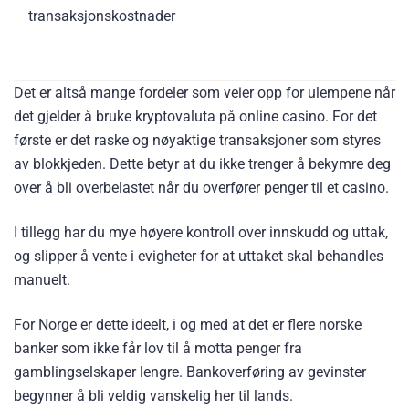
transaksjonskostnader
Det er altså mange fordeler som veier opp for ulempene når
det gjelder å bruke kryptovaluta på online casino. For det
første er det raske og nøyaktige transaksjoner som styres
av blokkjeden. Dette betyr at du ikke trenger å bekymre deg
over å bli overbelastet når du overfører penger til et casino.
I tillegg har du mye høyere kontroll over innskudd og uttak,
og slipper å vente i evigheter for at uttaket skal behandles
manuelt.
For Norge er dette ideelt, i og med at det er flere norske
banker som ikke får lov til å motta penger fra
gamblingselskaper lengre. Bankoverføring av gevinster
begynner å bli veldig vanskelig her til lands.