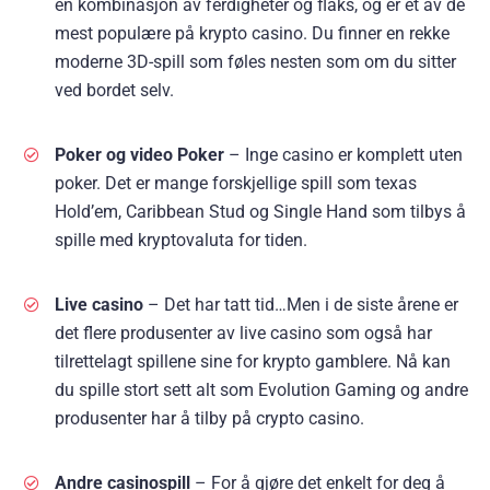
en kombinasjon av ferdigheter og flaks, og er et av de
mest populære på krypto casino. Du finner en rekke
moderne 3D-spill som føles nesten som om du sitter
ved bordet selv.
Poker og video Poker
– Inge casino er komplett uten
poker. Det er mange forskjellige spill som texas
Hold’em, Caribbean Stud og Single Hand som tilbys å
spille med kryptovaluta for tiden.
Live casino
– Det har tatt tid…Men i de siste årene er
det flere produsenter av live casino som også har
tilrettelagt spillene sine for krypto gamblere. Nå kan
du spille stort sett alt som Evolution Gaming og andre
produsenter har å tilby på crypto casino.
Andre casinospill
– For å gjøre det enkelt for deg å