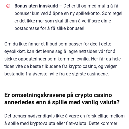
Bonus uten innskudd
– Det er til og med mulig å få
bonuser kun ved å åpne en ny spillerkonto. Som regel
er det ikke mer som skal til enn å verifisere din e-
postadresse for å få slike bonuser!
Om du ikke finner et tilbud som passer for deg i dette
øyeblikket, kan det lønne seg å lagre nettsiden vår for å
sjekke oppdateringer som kommer jevnlig. Her får du hele
tiden vite de beste tilbudene fra krypto casino, og velger
bestandig fra øverste hylle fra de største casinoene.
Er omsetningskravene på crypto casino
annerledes enn å spille med vanlig valuta?
Det trenger nødvendigvis ikke å være en forskjellige mellom
å spille med kryptovaluta eller fiat-valuta. Dette kommer