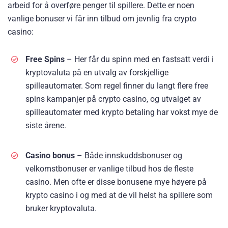
arbeid for å overføre penger til spillere. Dette er noen
vanlige bonuser vi får inn tilbud om jevnlig fra crypto
casino:
Free Spins
– Her får du spinn med en fastsatt verdi i
kryptovaluta på en utvalg av forskjellige
spilleautomater. Som regel finner du langt flere free
spins kampanjer på crypto casino, og utvalget av
spilleautomater med krypto betaling har vokst mye de
siste årene.
Casino bonus
– Både innskuddsbonuser og
velkomstbonuser er vanlige tilbud hos de fleste
casino. Men ofte er disse bonusene mye høyere på
krypto casino i og med at de vil helst ha spillere som
bruker kryptovaluta.