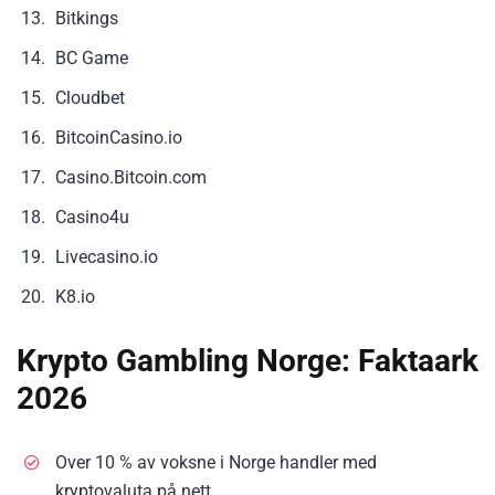
Bitkings
BC Game
Cloudbet
BitcoinCasino.io
Casino.Bitcoin.com
Casino4u
Livecasino.io
K8.io
Krypto Gambling Norge: Faktaark
2026
Over 10 % av voksne i Norge handler med
kryptovaluta på nett