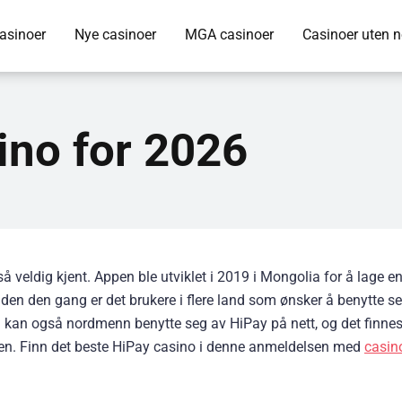
asinoer
Nye casinoer
MGA casinoer
Casinoer uten n
ino for 2026
så veldig kjent. Appen ble utviklet i 2019 i Mongolia for å lage e
iden den gang er det brukere i flere land som ønsker å benytte s
 kan også nordmenn benytte seg av HiPay på nett, og det finnes
ten. Finn det beste HiPay casino i denne anmeldelsen med
casin