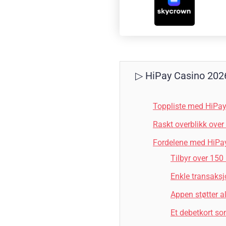
▷ HiPay Casino 202
Toppliste med HiPay
Raskt overblikk over
Fordelene med HiPa
Tilbyr over 150 
Enkle transaksj
Appen støtter al
Et debetkort so