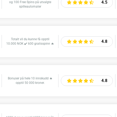
4.5
og 100 Free Spins på utvalgte
spilleautomater
Totalt vil du kunne få opptil
4.8
10.000 NOK ✔️ 600 gratisspinn 🔥
Bonuser på hele 10 innskudd 🔥
4.8
opptil 50 000 kroner.