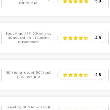
5.0
100 free spins.
Bonus 💸 opptil 111 000 kroner og
4.8
100 gratisspinn 🍀 på populære
spilleautomater!
100 % bonus 🔥 opptil 5000 kroner
4.8
og 200 free spins
Få med deg 100 % bonus ⚡ opptil