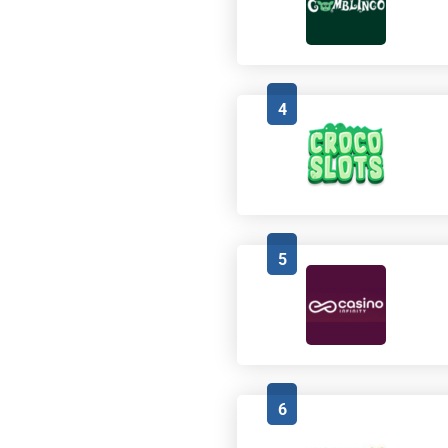
4
5
6