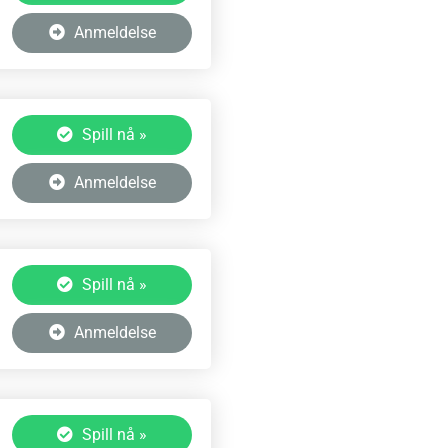
Anmeldelse
Spill nå »
Anmeldelse
Spill nå »
Anmeldelse
Spill nå »