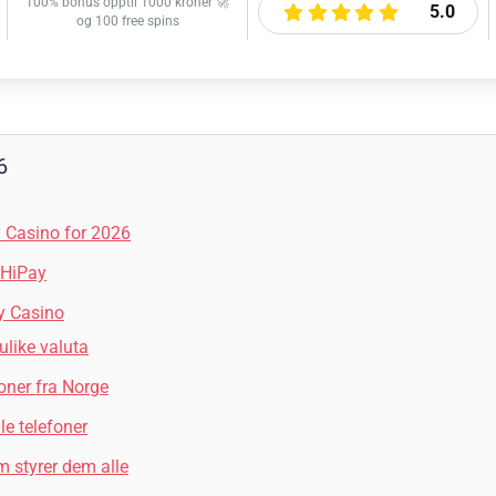
100% bonus opptil 1000 kroner 🚀
5.0
og 100 free spins
6
 Casino for 2026
 HiPay
y Casino
ulike valuta
oner fra Norge
le telefoner
m styrer dem alle