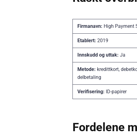
Firmanavn:
High Payment S
Etablert:
2019
Innskudd og uttak:
Ja
Metode:
kredittkort, debetk
delbetaling
Verifisering:
ID-papirer
Fordelene m