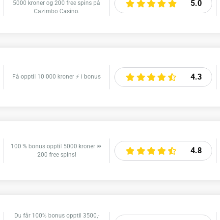
5.0
5000 kroner og 200 free spins på
Cazimbo Casino.
4.3
Få opptil 10 000 kroner ⚡ i bonus
100 % bonus opptil 5000 kroner ⏩
4.8
200 free spins!
Du får 100% bonus opptil 3500,-