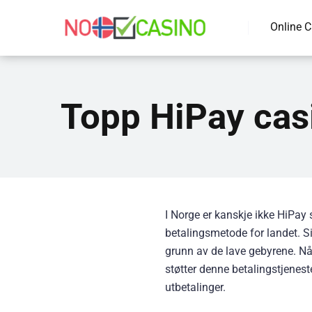
Online C
Topp HiPay cas
I Norge er kanskje ikke HiPay 
betalingsmetode for landet. S
grunn av de lave gebyrene. Nå
støtter denne betalingstjenes
utbetalinger.