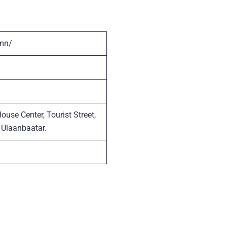
.mn/
House Center, Tourist Street,
, Ulaanbaatar.