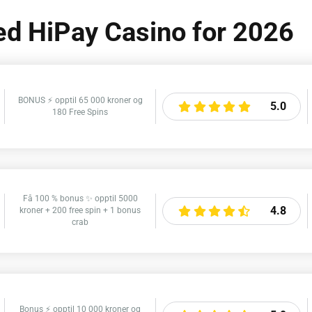
ed HiPay Casino for 2026
BONUS ⚡ opptil 65 000 kroner og
5.0
180 Free Spins
Få 100 % bonus ✨ opptil 5000
4.8
kroner + 200 free spin + 1 bonus
crab
Bonus ⚡ opptil 10 000 kroner og