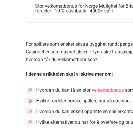
Stor velkomstbonus for Norge Mulighet for Bitco
fordeler - 10 % cashback - 4000+ spill
For spillere som ønsker ekstra trygghet rundt penge
Casinoet er som navnet tilsier – lynraske transaksjo
hvordan får du velkomstbonusen?
I denne artikkelen skal vi skrive mer om:
Hvordan du kan få en stor
velkomstbonus
som 
Hvilke fordeler norske spillere har på casinoet
Hvordan du kan enkelt opprette en spillerkont
Hvilke alternativer du har for å overføre og ta 