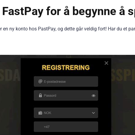
 FastPay for å begynne å s
rer en ny konto hos PastPay, og dette går veldig fort! Har du et p