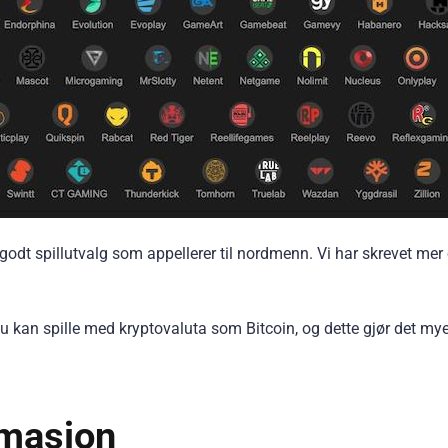
å et godt spillutvalg som appellerer til nordmenn. Vi har skrevet m
u kan spille med kryptovaluta som Bitcoin, og dette gjør det mye
rmasjon