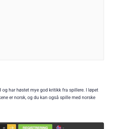
og har høstet mye god kritikk fra spillere. I løpet
råkene er norsk, og du kan også spille med norske