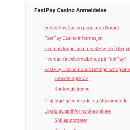
FastPay Casino Anmeldelse
Er FastPay Casino populært i Norge?
FastPay Casino informasjon
Hvordan logge inn på FastPay for å begyn
Hvordan få velkomstbonus på FastPay?
FastPay Casino Bonus Betingelser og Bo
Omsetningskrav
Kontoregistrering
Tilgjengelige innskudd- og uttaksmetoder
Utvalg av spill for norske spillere
Spilleautomater