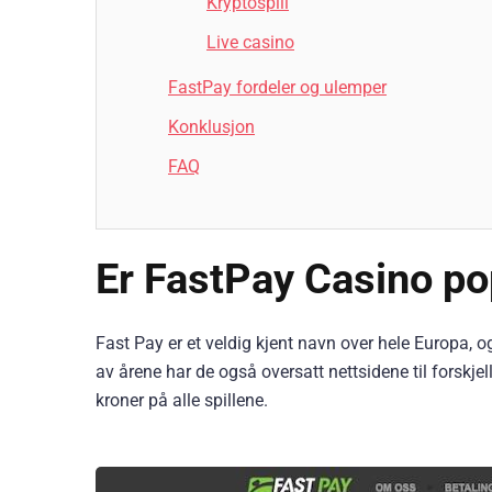
Kryptospill
Live casino
FastPay fordeler og ulemper
Konklusjon
FAQ
Er FastPay Casino po
Fast Pay er et veldig kjent navn over hele Europa, og
av årene har de også oversatt nettsidene til forskjel
kroner på alle spillene.