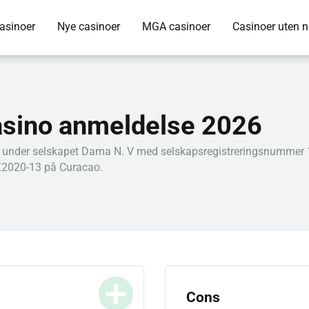
asinoer
Nye casinoer
MGA casinoer
Casinoer uten n
asino anmeldelse 2026
on under selskapet Dama N. V med selskapsregistreringsnummer
2020-13 på Curacao.
Cons