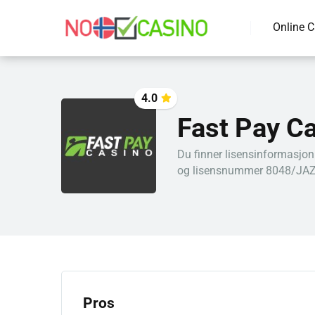
Online C
4.0
Fast Pay C
Du finner lisensinformasj
og lisensnummer 8048/JAZ
Pros