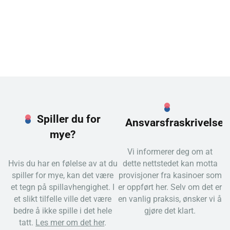
Spiller du for
Ansvarsfraskrivelse
mye?
Vi informerer deg om at
Hvis du har en følelse av at du
dette nettstedet kan motta
spiller for mye, kan det være
provisjoner fra kasinoer som
et tegn på spillavhengighet. I
er oppført her. Selv om det er
et slikt tilfelle ville det være
en vanlig praksis, ønsker vi å
bedre å ikke spille i det hele
gjøre det klart.
tatt.
Les mer om det her
.