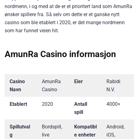
nordmenn, i og med at de er et prioritert land som AmunRa
ønsker spillere fra. Så selv om dette er et ganske nytt
casino som ble etablert i 2020, er det mange nordmenn
som har funnet veien hit.
AmunRa Casino informasjon
Casino
AmunRa
Eier
Rabidi
Navn
Casino
N.V.
Etablert
2020
Antall
4000+
spill
Spillutval
Bordspill,
Kompatibl
Android,
g
live
e enheter
iOS,