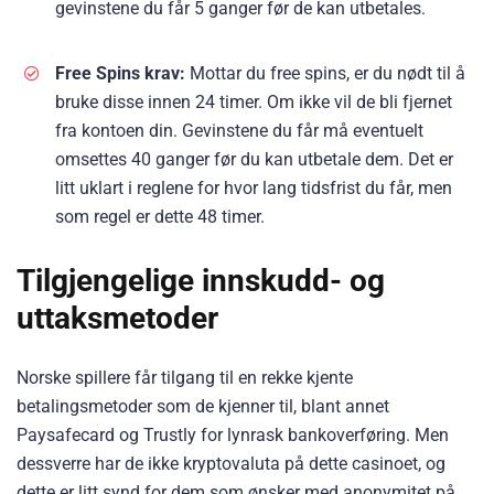
gevinstene du får 5 ganger før de kan utbetales.
Free Spins krav:
Mottar du free spins, er du nødt til å
bruke disse innen 24 timer. Om ikke vil de bli fjernet
fra kontoen din. Gevinstene du får må eventuelt
omsettes 40 ganger før du kan utbetale dem. Det er
litt uklart i reglene for hvor lang tidsfrist du får, men
som regel er dette 48 timer.
Tilgjengelige innskudd- og
uttaksmetoder
Norske spillere får tilgang til en rekke kjente
betalingsmetoder som de kjenner til, blant annet
Paysafecard og Trustly for lynrask bankoverføring. Men
dessverre har de ikke kryptovaluta på dette casinoet, og
dette er litt synd for dem som ønsker med anonymitet på