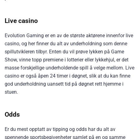
Live casino
Evolution Gaming er en av de største aktørene innenfor live
casino, og her finner du alt av underholdning som denne
spillutvikleren tilbyr. Enten du vil prøve lykken på Game
Show, vinne topp premiene i lotterier eller lykkehjul, er det
masse forskjellige underholdende spill å velge mellom. Live
casino er også åpen 24 timer i døgnet, slik at du kan finne
god underholdning uansett tid på døgnet rett hjemme i
stuen.
Odds
Er du mest opptatt av tipping og odds har du alt av
spennende sportsbegivenheter samlet på en og samme