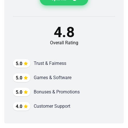
4.8
Overall Rating
Trust & Fairness
5.0
Games & Software
5.0
Bonuses & Promotions
5.0
Customer Support
4.0