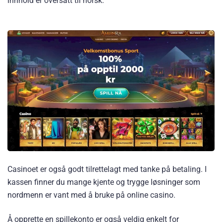
innhold er oversatt til norsk.
Casinoet er også godt tilrettelagt med tanke på betaling. I
kassen finner du mange kjente og trygge løsninger som
nordmenn er vant med å bruke på online casino.
Å opprette en spillekonto er også veldig enkelt for