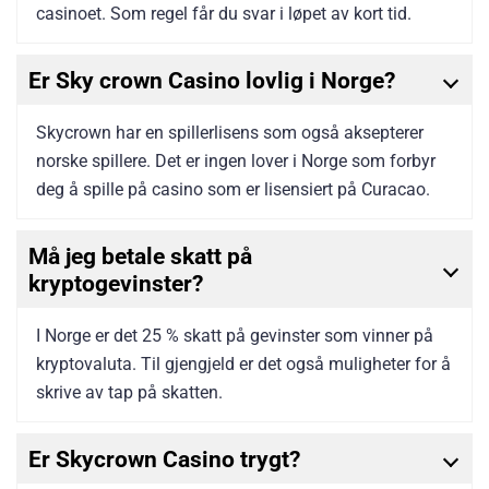
casinoet. Som regel får du svar i løpet av kort tid.
Er Sky crown Casino lovlig i Norge?
Skycrown har en spillerlisens som også aksepterer
norske spillere. Det er ingen lover i Norge som forbyr
deg å spille på casino som er lisensiert på Curacao.
Må jeg betale skatt på
kryptogevinster?
I Norge er det 25 % skatt på gevinster som vinner på
kryptovaluta. Til gjengjeld er det også muligheter for å
skrive av tap på skatten.
Er Skycrown Casino trygt?