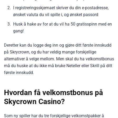
I registreringsskjemaet skriver du din e-postadresse,
ønsket valuta du vil spille i, og ønsket passord
Husk å hake av for at du vil ha 50 gratisspinn med en
gang!
Deretter kan du logge deg inn og gjøre ditt første innskudd
på Skrycrown, og du har veldig mange forskjellige
alternativer å velge mellom. Men skal du ha velkomstbonus
må du huske at du ikke må bruke Neteller eller Skrill på ditt
første innskudd.
Hvordan få velkomstbonus på
Skycrown Casino?
Som ny spiller har du tre forskjellige velkomstpakker å