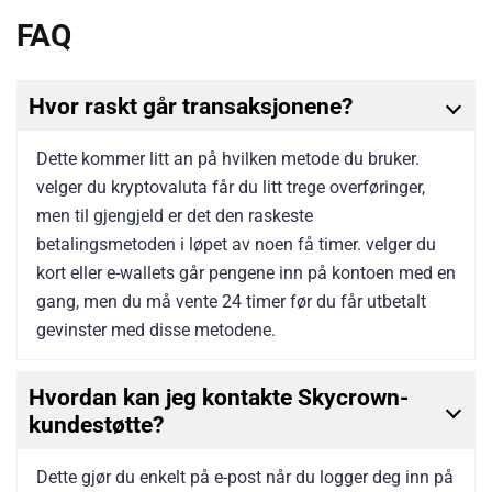
FAQ
Hvor raskt går transaksjonene?
Dette kommer litt an på hvilken metode du bruker.
velger du kryptovaluta får du litt trege overføringer,
men til gjengjeld er det den raskeste
betalingsmetoden i løpet av noen få timer. velger du
kort eller e-wallets går pengene inn på kontoen med en
gang, men du må vente 24 timer før du får utbetalt
gevinster med disse metodene.
Hvordan kan jeg kontakte Skycrown-
kundestøtte?
Dette gjør du enkelt på e-post når du logger deg inn på