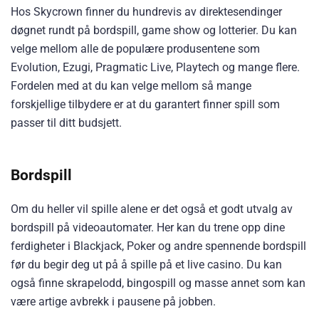
Hos Skycrown finner du hundrevis av direktesendinger
døgnet rundt på bordspill, game show og lotterier. Du kan
velge mellom alle de populære produsentene som
Evolution, Ezugi, Pragmatic Live, Playtech og mange flere.
Fordelen med at du kan velge mellom så mange
forskjellige tilbydere er at du garantert finner spill som
passer til ditt budsjett.
Bordspill
Om du heller vil spille alene er det også et godt utvalg av
bordspill på videoautomater. Her kan du trene opp dine
ferdigheter i Blackjack, Poker og andre spennende bordspill
før du begir deg ut på å spille på et live casino. Du kan
også finne skrapelodd, bingospill og masse annet som kan
være artige avbrekk i pausene på jobben.