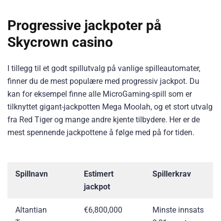
Progressive jackpoter på
Skycrown casino
I tillegg til et godt spillutvalg på vanlige spilleautomater,
finner du de mest populære med progressiv jackpot. Du
kan for eksempel finne alle MicroGaming-spill som er
tilknyttet gigant-jackpotten Mega Moolah, og et stort utvalg
fra Red Tiger og mange andre kjente tilbydere. Her er de
mest spennende jackpottene å følge med på for tiden.
Spillnavn
Estimert
Spillerkrav
jackpot
Altantian
€6,800,000
Minste innsats