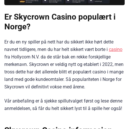
Er Skycrown Casino populært i
Norge?
Er du en ny spiller på nett har du sikkert ikke hørt dette
navnet tidligere, men du har helt sikkert vært borte i
casino
fra Hollycorn N.V. da de står bak en rekke forskjellige
merkenavn. Skycrown er veldig nytt og etablert i 2022, men
tross dette har det allerede blitt et populært casino i mange
land med gode kundeomtaler. Så populariteten i Norge for
Skycrown vil definitivt vokse med årene.
Vår anbefaling er å sjekke spillutvalget først og lese denne
anmeldelsen, så får du helt sikkert lyst til å spille her også!