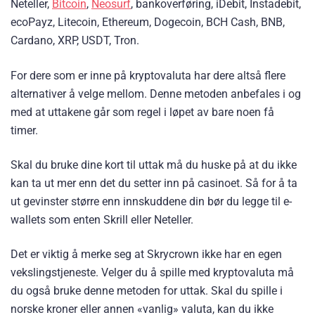
Neteller,
Bitcoin
,
Neosurf
, bankoverføring, iDebit, Instadebit,
ecoPayz, Litecoin, Ethereum, Dogecoin, BCH Cash, BNB,
Cardano, XRP, USDT, Tron.
For dere som er inne på kryptovaluta har dere altså flere
alternativer å velge mellom. Denne metoden anbefales i og
med at uttakene går som regel i løpet av bare noen få
timer.
Skal du bruke dine kort til uttak må du huske på at du ikke
kan ta ut mer enn det du setter inn på casinoet. Så for å ta
ut gevinster større enn innskuddene din bør du legge til e-
wallets som enten Skrill eller Neteller.
Det er viktig å merke seg at Skrycrown ikke har en egen
vekslingstjeneste. Velger du å spille med kryptovaluta må
du også bruke denne metoden for uttak. Skal du spille i
norske kroner eller annen «vanlig» valuta, kan du ikke