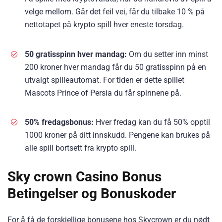
velge mellom. Går det feil vei, får du tilbake 10 % på
nettotapet på krypto spill hver eneste torsdag.
50 gratisspinn hver mandag:
Om du setter inn minst
200 kroner hver mandag får du 50 gratisspinn på en
utvalgt spilleautomat. For tiden er dette spillet
Mascots Prince of Persia du får spinnene på.
50% fredagsbonus:
Hver fredag kan du få 50% opptil
1000 kroner på ditt innskudd. Pengene kan brukes på
alle spill bortsett fra krypto spill.
Sky crown Casino Bonus
Betingelser og Bonuskoder
For å få de forskjellige bonusene hos Skycrown er du nødt