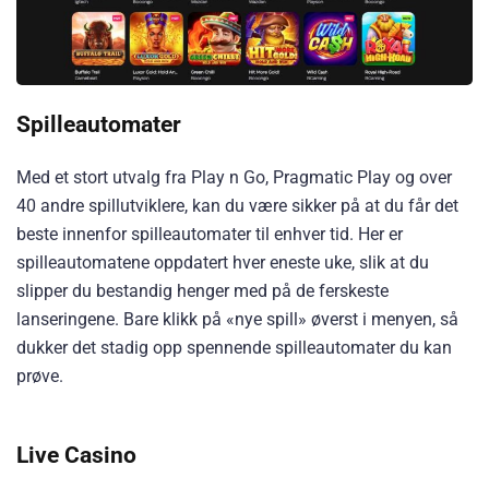
Spilleautomater
Med et stort utvalg fra Play n Go, Pragmatic Play og over
40 andre spillutviklere, kan du være sikker på at du får det
beste innenfor spilleautomater til enhver tid. Her er
spilleautomatene oppdatert hver eneste uke, slik at du
slipper du bestandig henger med på de ferskeste
lanseringene. Bare klikk på «nye spill» øverst i menyen, så
dukker det stadig opp spennende spilleautomater du kan
prøve.
Live Casino