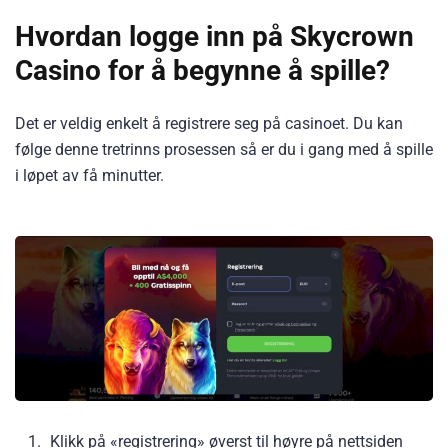
Hvordan logge inn på Skycrown
Casino for å begynne å spille?
Det er veldig enkelt å registrere seg på casinoet. Du kan
følge denne tretrinns prosessen så er du i gang med å spille
i løpet av få minutter.
Klikk på «registrering» øverst til høyre på nettsiden