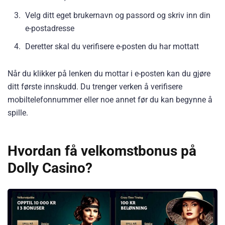
Velg ditt eget brukernavn og passord og skriv inn din
e-postadresse
Deretter skal du verifisere e-posten du har mottatt
Når du klikker på lenken du mottar i e-posten kan du gjøre
ditt første innskudd. Du trenger verken å verifisere
mobiltelefonnummer eller noe annet før du kan begynne å
spille.
Hvordan få velkomstbonus på
Dolly Casino?