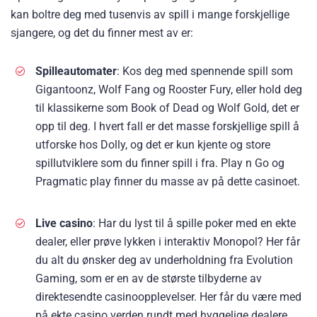
kan boltre deg med tusenvis av spill i mange forskjellige
sjangere, og det du finner mest av er:
Spilleautomater
: Kos deg med spennende spill som
Gigantoonz, Wolf Fang og Rooster Fury, eller hold deg
til klassikerne som Book of Dead og Wolf Gold, det er
opp til deg. I hvert fall er det masse forskjellige spill å
utforske hos Dolly, og det er kun kjente og store
spillutviklere som du finner spill i fra. Play n Go og
Pragmatic play finner du masse av på dette casinoet.
Live casino
: Har du lyst til å spille poker med en ekte
dealer, eller prøve lykken i interaktiv Monopol? Her får
du alt du ønsker deg av underholdning fra Evolution
Gaming, som er en av de største tilbyderne av
direktesendte casinoopplevelser. Her får du være med
på ekte casino verden rundt med hyggelige dealere