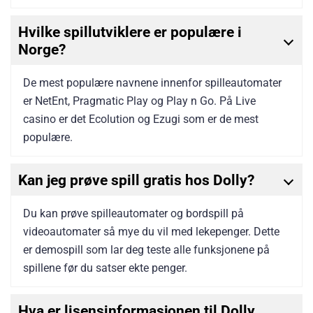
Hvilke spillutviklere er populære i
Norge?
De mest populære navnene innenfor spilleautomater
er NetEnt, Pragmatic Play og Play n Go. På Live
casino er det Ecolution og Ezugi som er de mest
populære.
Kan jeg prøve spill gratis hos Dolly?
Du kan prøve spilleautomater og bordspill på
videoautomater så mye du vil med lekepenger. Dette
er demospill som lar deg teste alle funksjonene på
spillene før du satser ekte penger.
Hva er lisensinformasjonen til Dolly