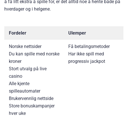
å få litt ekstra å spille for, er det alltid noe å hente både på
hverdager og i helgene.
Fordeler
Ulemper
Norske nettsider
Få betalingsmetoder
Du kan spille med norske
Har ikke spill med
kroner
progressiv jackpot
Stort utvalg på live
casino
Alle kjente
spilleautomater
Brukervennlig nettside
Store bonuskampanjer
hver uke