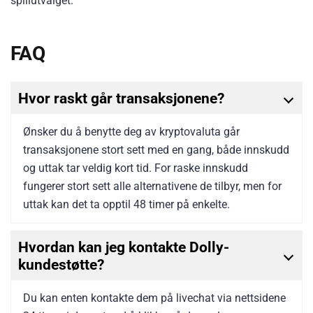
spillutvalget.
FAQ
Hvor raskt går transaksjonene?
Ønsker du å benytte deg av kryptovaluta går
transaksjonene stort sett med en gang, både innskudd
og uttak tar veldig kort tid. For raske innskudd
fungerer stort sett alle alternativene de tilbyr, men for
uttak kan det ta opptil 48 timer på enkelte.
Hvordan kan jeg kontakte Dolly-
kundestøtte?
Du kan enten kontakte dem på livechat via nettsidene