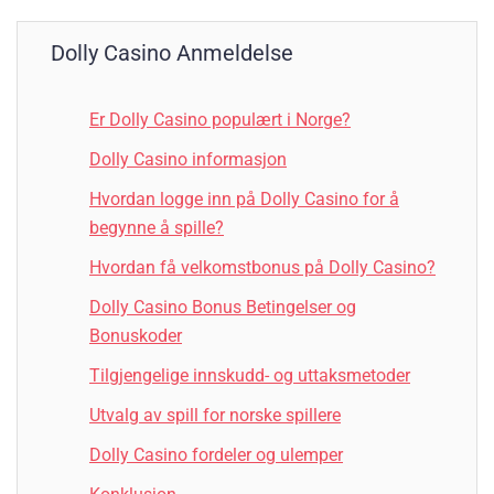
Dolly Casino Anmeldelse
Er Dolly Casino populært i Norge?
Dolly Casino informasjon
Hvordan logge inn på Dolly Casino for å
begynne å spille?
Hvordan få velkomstbonus på Dolly Casino?
Dolly Casino Bonus Betingelser og
Bonuskoder
Tilgjengelige innskudd- og uttaksmetoder
Utvalg av spill for norske spillere
Dolly Casino fordeler og ulemper