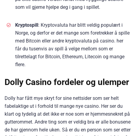
som vil gjerne hjelpe deg i gang i spillet.
Kryptospill
: Kryptovaluta har blitt veldig populært i
Norge, og derfor er det mange som foretrekker å spille
med Bitcoin eller andre kryptovaluta på casino. her
får du tusenvis av spill å velge mellom som er
tilrettelagt for Bitcoin, Ethereum, Litecoin og mange
flere.
Dolly Casino fordeler og ulemper
Dolly har fått mye skryt for sine nettsider som ser helt
fabelaktige ut i forhold til mange nye casino. Her ser du
klart og tydelig at det ikke er noe som er hjemmesnekret på
gutterommet. Andre ting som er veldig bra er alle bonusene
de har gjennom hele uken. Så er du en person som ser etter