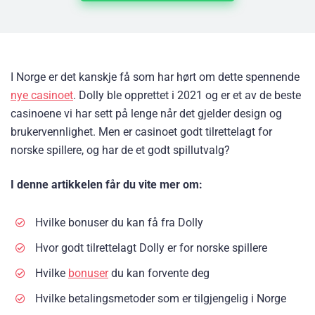
I Norge er det kanskje få som har hørt om dette spennende
nye casinoet
. Dolly ble opprettet i 2021 og er et av de beste
casinoene vi har sett på lenge når det gjelder design og
brukervennlighet. Men er casinoet godt tilrettelagt for
norske spillere, og har de et godt spillutvalg?
I denne artikkelen får du vite mer om:
Hvilke bonuser du kan få fra Dolly
Hvor godt tilrettelagt Dolly er for norske spillere
Hvilke
bonuser
du kan forvente deg
Hvilke betalingsmetoder som er tilgjengelig i Norge