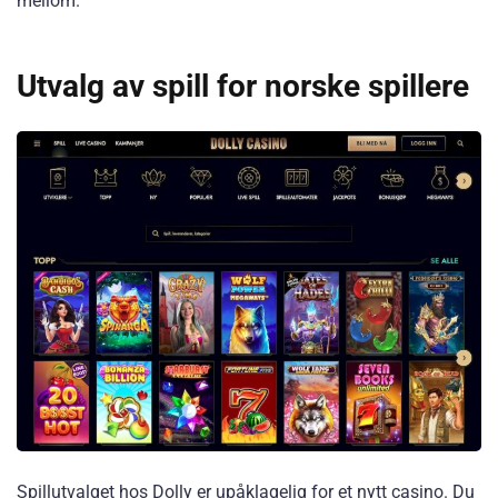
mellom.
Utvalg av spill for norske spillere
Spillutvalget hos Dolly er upåklagelig for et nytt casino. Du