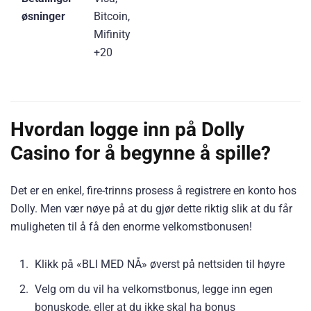
øsninger
Bitcoin,
Mifinity
+20
Hvordan logge inn på Dolly
Casino for å begynne å spille?
Det er en enkel, fire-trinns prosess å registrere en konto hos
Dolly. Men vær nøye på at du gjør dette riktig slik at du får
muligheten til å få den enorme velkomstbonusen!
Klikk på «BLI MED NÅ» øverst på nettsiden til høyre
Velg om du vil ha velkomstbonus, legge inn egen
bonuskode, eller at du ikke skal ha bonus