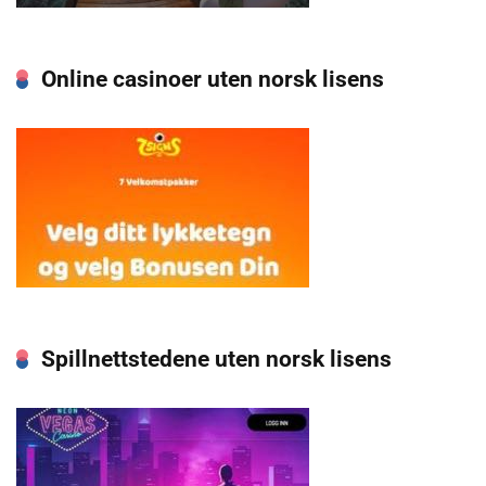
Online casinoer uten norsk lisens
Spillnettstedene uten norsk lisens