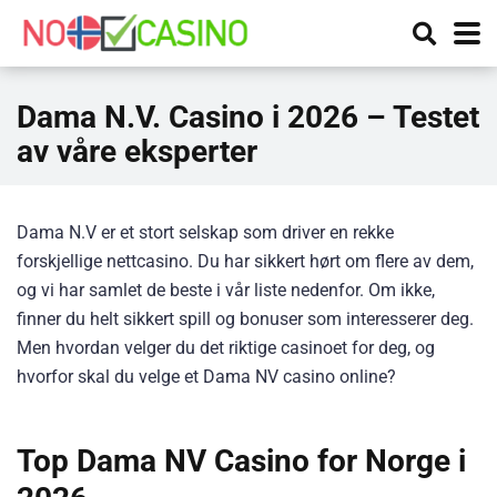
Dama N.V. Casino i 2026 – Testet
av våre eksperter
Dama N.V er et stort selskap som driver en rekke
forskjellige nettcasino. Du har sikkert hørt om flere av dem,
og vi har samlet de beste i vår liste nedenfor. Om ikke,
finner du helt sikkert spill og bonuser som interesserer deg.
Men hvordan velger du det riktige casinoet for deg, og
hvorfor skal du velge et Dama NV casino online?
Top Dama NV Casino for Norge i