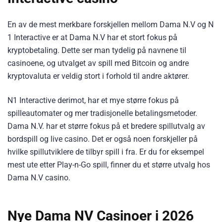
En av de mest merkbare forskjellen mellom Dama N.V og N
1 Interactive er at Dama N.V har et stort fokus på
kryptobetaling. Dette ser man tydelig på navnene til
casinoene, og utvalget av spill med Bitcoin og andre
kryptovaluta er veldig stort i forhold til andre aktører.
N1 Interactive derimot, har et mye større fokus på
spilleautomater og mer tradisjonelle betalingsmetoder.
Dama N.V. har et større fokus på et bredere spillutvalg av
bordspill og live casino. Det er også noen forskjeller på
hvilke spillutviklere de tilbyr spill i fra. Er du for eksempel
mest ute etter Play-n-Go spill, finner du et større utvalg hos
Dama N.V casino.
Nye Dama NV Casinoer i 2026