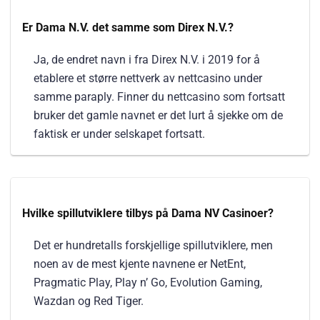
Er Dama N.V. det samme som Direx N.V.?
Ja, de endret navn i fra Direx N.V. i 2019 for å
etablere et større nettverk av nettcasino under
samme paraply. Finner du nettcasino som fortsatt
bruker det gamle navnet er det lurt å sjekke om de
faktisk er under selskapet fortsatt.
Hvilke spillutviklere tilbys på Dama NV Casinoer?
Det er hundretalls forskjellige spillutviklere, men
noen av de mest kjente navnene er NetEnt,
Pragmatic Play, Play n’ Go, Evolution Gaming,
Wazdan og Red Tiger.