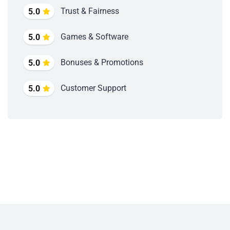
Trust & Fairness
5.0
Games & Software
5.0
Bonuses & Promotions
5.0
Customer Support
5.0