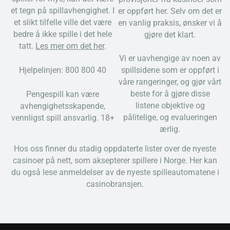
et tegn på spillavhengighet. I
er oppført her. Selv om det er
et slikt tilfelle ville det være
en vanlig praksis, ønsker vi å
bedre å ikke spille i det hele
gjøre det klart.
tatt.
Les mer om det her
.
Vi er uavhengige av noen av
Hjelpelinjen: 800 800 40
spillsidene som er oppført i
våre rangeringer, og gjør vårt
beste for å gjøre disse
Pengespill kan være
listene objektive og
avhengighetsskapende,
pålitelige, og evalueringen
vennligst spill ansvarlig. 18+
ærlig.
Hos oss finner du stadig oppdaterte lister over de nyeste
casinoer på nett, som aksepterer spillere i Norge. Her kan
du også lese anmeldelser av de nyeste spilleautomatene i
casinobransjen.