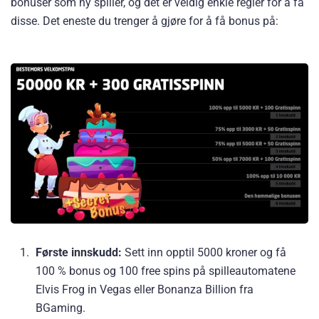
bonuser som ny spiller, og det er veldig enkle regler for å få
disse. Det eneste du trenger å gjøre for å få bonus på:
Første innskudd:
Sett inn opptil 5000 kroner og få
100 % bonus og 100 free spins på spilleautomatene
Elvis Frog in Vegas eller Bonanza Billion fra
BGaming.