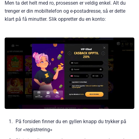
Men ta det helt med ro, prosessen er veldig enkel. Alt du
trenger er din mobiltelefon og e-postadresse, så er dette
klart på få minutter. Slik oppretter du en konto:
På forsiden finner du en gyllen knapp du trykker på
for «registrering»