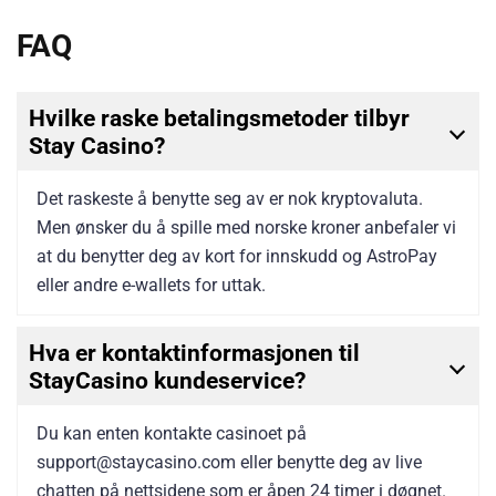
FAQ
Hvilke raske betalingsmetoder tilbyr
Stay Casino?
Det raskeste å benytte seg av er nok kryptovaluta.
Men ønsker du å spille med norske kroner anbefaler vi
at du benytter deg av kort for innskudd og AstroPay
eller andre e-wallets for uttak.
Hva er kontaktinformasjonen til
StayCasino kundeservice?
Du kan enten kontakte casinoet på
support@staycasino.com
eller benytte deg av live
chatten på nettsidene som er åpen 24 timer i døgnet.