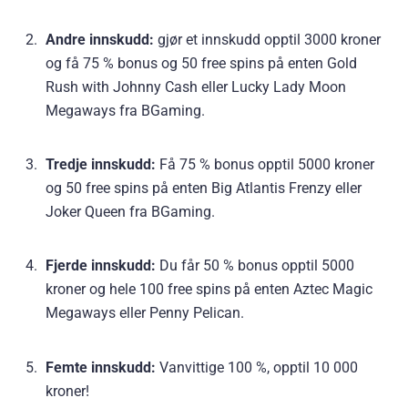
Andre innskudd:
gjør et innskudd opptil 3000 kroner
og få 75 % bonus og 50 free spins på enten Gold
Rush with Johnny Cash eller Lucky Lady Moon
Megaways fra BGaming.
Tredje innskudd:
Få 75 % bonus opptil 5000 kroner
og 50 free spins på enten Big Atlantis Frenzy eller
Joker Queen fra BGaming.
Fjerde innskudd:
Du får 50 % bonus opptil 5000
kroner og hele 100 free spins på enten Aztec Magic
Megaways eller Penny Pelican.
Femte innskudd:
Vanvittige 100 %, opptil 10 000
kroner!