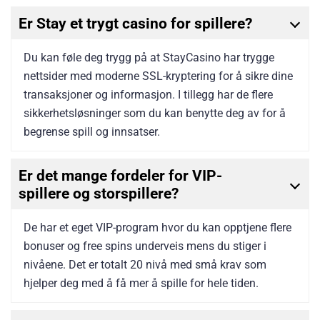
Er Stay et trygt casino for spillere?
Du kan føle deg trygg på at StayCasino har trygge
nettsider med moderne SSL-kryptering for å sikre dine
transaksjoner og informasjon. I tillegg har de flere
sikkerhetsløsninger som du kan benytte deg av for å
begrense spill og innsatser.
Er det mange fordeler for VIP-
spillere og storspillere?
De har et eget VIP-program hvor du kan opptjene flere
bonuser og free spins underveis mens du stiger i
nivåene. Det er totalt 20 nivå med små krav som
hjelper deg med å få mer å spille for hele tiden.