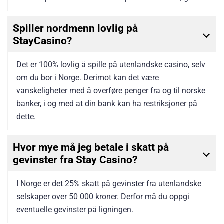
Spiller nordmenn lovlig på
StayCasino?
Det er 100% lovlig å spille på utenlandske casino, selv
om du bor i Norge. Derimot kan det være
vanskeligheter med å overføre penger fra og til norske
banker, i og med at din bank kan ha restriksjoner på
dette.
Hvor mye må jeg betale i skatt på
gevinster fra Stay Casino?
I Norge er det 25% skatt på gevinster fra utenlandske
selskaper over 50 000 kroner. Derfor må du oppgi
eventuelle gevinster på ligningen.