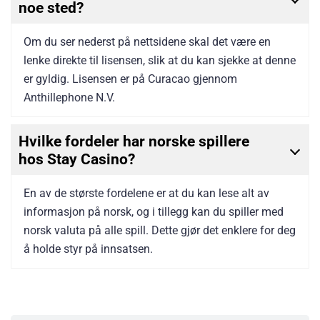
noe sted?
Om du ser nederst på nettsidene skal det være en
lenke direkte til lisensen, slik at du kan sjekke at denne
er gyldig. Lisensen er på Curacao gjennom
Anthillephone N.V.
Hvilke fordeler har norske spillere
hos Stay Casino?
En av de største fordelene er at du kan lese alt av
informasjon på norsk, og i tillegg kan du spiller med
norsk valuta på alle spill. Dette gjør det enklere for deg
å holde styr på innsatsen.