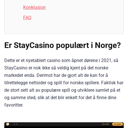
Konklusjon
FAQ
Er StayCasino populært i Norge?
Dette er et nyetablert casino som åpnet dørene i 2021, så
StayCasino er nok ikke så veldig kjent på det norske
markedet enda. Derimot har de gjort alt de kan for å
tilrettelegge nettsider og spill for norske spillere. Faktisk har
de stort sett alt av populære spill og utviklere samlet på et
og samme sted, slik at det blir enkelt for det å finne dine
favoritter.