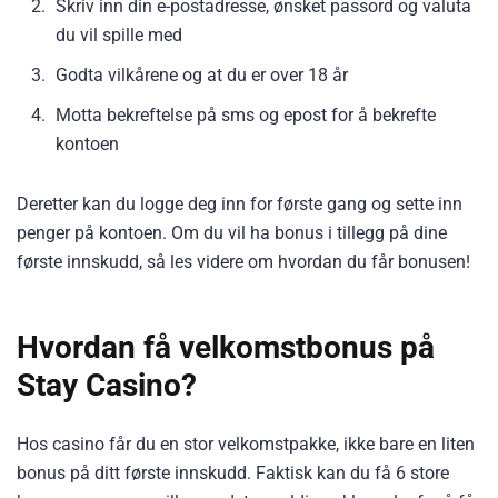
Skriv inn din e-postadresse, ønsket passord og valuta
du vil spille med
Godta vilkårene og at du er over 18 år
Motta bekreftelse på sms og epost for å bekrefte
kontoen
Deretter kan du logge deg inn for første gang og sette inn
penger på kontoen. Om du vil ha bonus i tillegg på dine
første innskudd, så les videre om hvordan du får bonusen!
Hvordan få velkomstbonus på
Stay Casino?
Hos casino får du en stor velkomstpakke, ikke bare en liten
bonus på ditt første innskudd. Faktisk kan du få 6 store