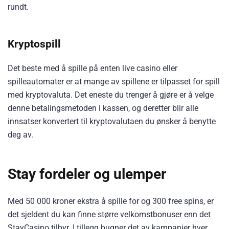
rundt.
Kryptospill
Det beste med å spille på enten live casino eller
spilleautomater er at mange av spillene er tilpasset for spill
med kryptovaluta. Det eneste du trenger å gjøre er å velge
denne betalingsmetoden i kassen, og deretter blir alle
innsatser konvertert til kryptovalutaen du ønsker å benytte
deg av.
Stay fordeler og ulemper
Med 50 000 kroner ekstra å spille for og 300 free spins, er
det sjeldent du kan finne større velkomstbonuser enn det
StayCasino tilbyr. I tillegg bugner det av kampanjer hver