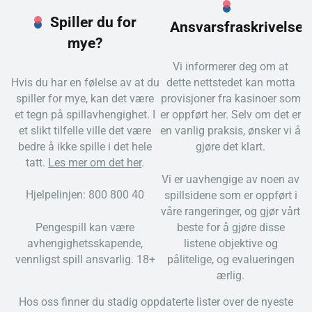
Spiller du for
Ansvarsfraskrivelse
mye?
Vi informerer deg om at
Hvis du har en følelse av at du
dette nettstedet kan motta
spiller for mye, kan det være
provisjoner fra kasinoer som
et tegn på spillavhengighet. I
er oppført her. Selv om det er
et slikt tilfelle ville det være
en vanlig praksis, ønsker vi å
bedre å ikke spille i det hele
gjøre det klart.
tatt.
Les mer om det her
.
Vi er uavhengige av noen av
Hjelpelinjen: 800 800 40
spillsidene som er oppført i
våre rangeringer, og gjør vårt
beste for å gjøre disse
Pengespill kan være
listene objektive og
avhengighetsskapende,
pålitelige, og evalueringen
vennligst spill ansvarlig. 18+
ærlig.
Hos oss finner du stadig oppdaterte lister over de nyeste