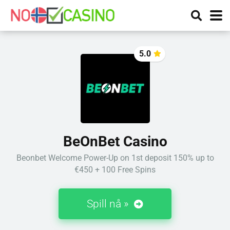
5.0
BeOnBet Casino
Beonbet Welcome Power-Up on 1st deposit 150% up to
€450 + 100 Free Spins
Spill nå »