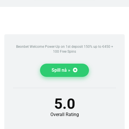
Beonbet Welcome Power-Up on 1st deposit 150% up to €450 +
100 Free Spins
Spill nå »
5.0
Overall Rating