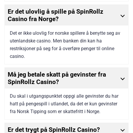
Er det ulovlig å spille på SpinRollz
Casino fra Norge?
Det er ikke ulovlig for norske spillere å benytte seg av
utenlandske casino. Men banken din kan ha
restriksjoner på seg for å overføre penger til online
casino.
Må jeg betale skatt på gevinster fra
SpinRollz Casino?
Du skal i utgangspunktet oppgi alle gevinster du har
hatt på pengespill i utlandet, da det er kun gevinster
fra Norsk Tipping som er skattefritt i Norge.
Er det trygt på SpinRollz Casino?