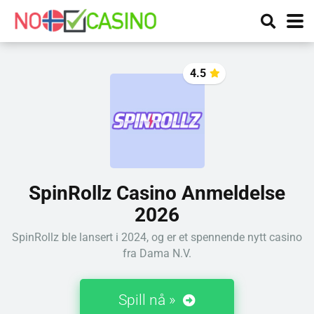
4.5
SpinRollz Casino Anmeldelse
2026
SpinRollz ble lansert i 2024, og er et spennende nytt casino
fra Dama N.V.
Spill nå »