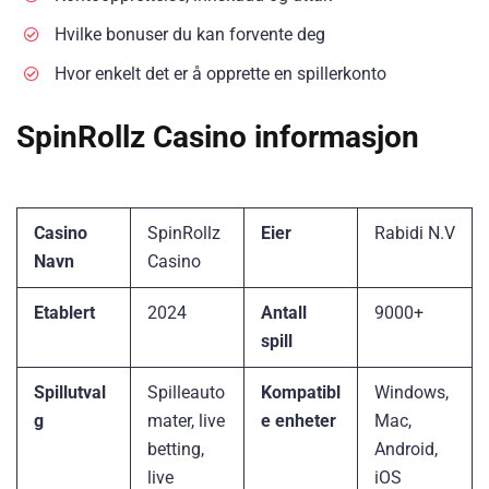
Hvilke bonuser du kan forvente deg
Hvor enkelt det er å opprette en spillerkonto
SpinRollz Casino informasjon
Casino
SpinRollz
Eier
Rabidi N.V
Navn
Casino
Etablert
2024
Antall
9000+
spill
Spillutval
Spilleauto
Kompatibl
Windows,
g
mater, live
e enheter
Mac,
betting,
Android,
live
iOS