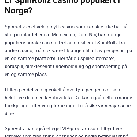
Er SpinRollz casino populært i
Norge?
SpinRollz er et veldig nytt casino som kanskje ikke har så
stor popularitet enda. Men eieren, Dam.N.V, har mange
populære norske casino. Det som skiller ut SpinRollz fra
andre casino, må nok være tilgangen til alt av pengespill på
en og samme plattform. Her får du spilleautomater,
bordspill, direktesendt underholdning og sportsbetting på
en og samme plass.
I tillegg er det veldig enkelt å overføre penger hvor som
helst i verden med kryptovaluta. Du kan også delta i mange
forskjellige lotterier og turneringer for å øke vinnersjansene
dine.
SpinRollz har også et eget VIP-program som tilbyr flere
fordeler som free spins, cashback og bedre betingelser på