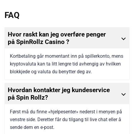
FAQ
Hvor raskt kan jeg overføre penger
på SpinRollz Casino ?
Kortbetaling går momentant inn på spillerkonto, mens
kryptovaluta kan ta litt lengre tid avhengig av hvilken
blokkjede og valuta du benytter deg av.
Hvordan kontakter jeg kundeservice
på Spin Rollz?
Først må du finne «hjelpesenter» nederst i menyen på
venstre side. Deretter får du tilgang til live chat eller å
sende dem en e-post.