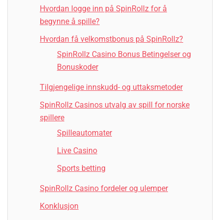
Hvordan logge inn på SpinRollz for å
begynne å spille?
Hvordan få velkomstbonus på SpinRollz?
SpinRollz Casino Bonus Betingelser og
Bonuskoder
Tilgjengelige innskudd- og uttaksmetoder
SpinRollz Casinos utvalg av spill for norske
spillere
Spilleautomater
Live Casino
Sports betting
SpinRollz Casino fordeler og ulemper
Konklusjon