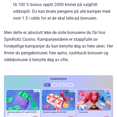
få 100 % bonus opptil 2000 kroner på valgfritt
oddsspill. Du kan bruke pengene på alle kamper med
over 1.5 i odds for at de skal telle på bonusen.
Men dette er absolutt ikke de siste bonusene du får hos
SpinRollz Casino. Kampanjesidene er stappfulle av
forskjellige kampanjer du kan benytte deg av hele uken. Her
finner du pengebonuser, free spins, cashback bonuser og
oddsbonuser å benytte deg av ofte.