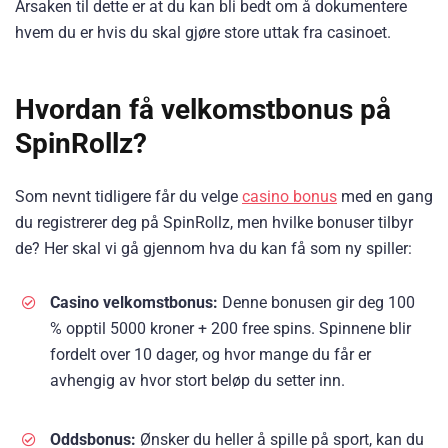
Årsaken til dette er at du kan bli bedt om å dokumentere
hvem du er hvis du skal gjøre store uttak fra casinoet.
Hvordan få velkomstbonus på
SpinRollz?
Som nevnt tidligere får du velge
casino bonus
med en gang
du registrerer deg på SpinRollz, men hvilke bonuser tilbyr
de? Her skal vi gå gjennom hva du kan få som ny spiller:
Casino velkomstbonus:
Denne bonusen gir deg 100
% opptil 5000 kroner + 200 free spins. Spinnene blir
fordelt over 10 dager, og hvor mange du får er
avhengig av hvor stort beløp du setter inn.
Oddsbonus:
Ønsker du heller å spille på sport, kan du