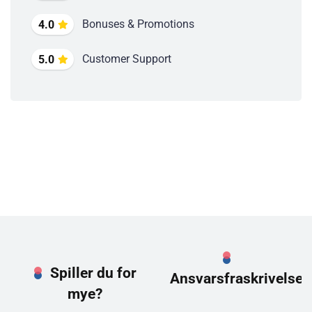
Bonuses & Promotions
4.0
Customer Support
5.0
Spiller du for
Ansvarsfraskrivelse
mye?