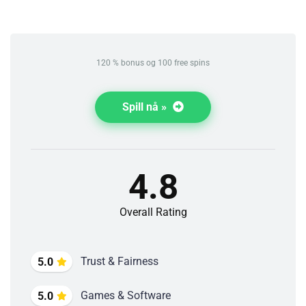
120 % bonus og 100 free spins
Spill nå »
4.8
Overall Rating
Trust & Fairness
5.0
Games & Software
5.0