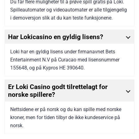
Du får flere muligheter til å prøve spill gratis på Loki.
Spilleautomater og videoautomater er alle tilgjengelig
i demoversjon slik at du kan teste funksjonene.
Har Lokicasino en gyldig lisens?
Loki har en gyldig lisens under firmanavnet Bets
Entertainment N.V på Curacao med lisensnummer
155648, og på Kypros HE 390640.
Er Loki Casino godt tilrettelagt for
norske spillere?
Nettsidene er på norsk og du kan spille med norske
kroner, men for tiden tilbyr de ikke kundeservice på
norsk.