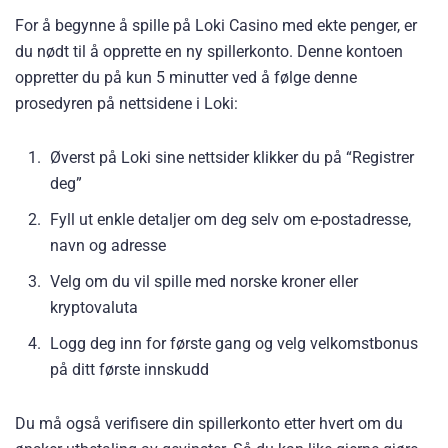
For å begynne å spille på Loki Casino med ekte penger, er
du nødt til å opprette en ny spillerkonto. Denne kontoen
oppretter du på kun 5 minutter ved å følge denne
prosedyren på nettsidene i Loki:
Øverst på Loki sine nettsider klikker du på “Registrer
deg”
Fyll ut enkle detaljer om deg selv om e-postadresse,
navn og adresse
Velg om du vil spille med norske kroner eller
kryptovaluta
Logg deg inn for første gang og velg velkomstbonus
på ditt første innskudd
Du må også verifisere din spillerkonto etter hvert om du