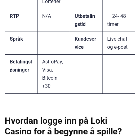
Lotterier
RTP
N/A
Utbetalin
24- 48
gstid
timer
Språk
Kundeser
Live chat
vice
og e-post
Betalings
l
AstroPay,
øsninger
Visa,
Bitcoin
+30
Hvordan logge inn på Loki
Casino for å begynne å spille?