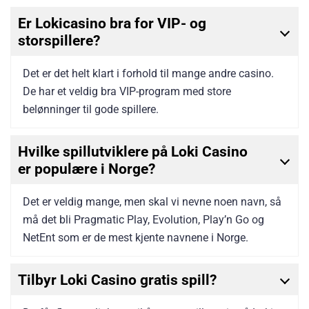
Er Lokicasino bra for VIP- og
storspillere?
Det er det helt klart i forhold til mange andre casino.
De har et veldig bra VIP-program med store
belønninger til gode spillere.
Hvilke spillutviklere på Loki Casino
er populære i Norge?
Det er veldig mange, men skal vi nevne noen navn, så
må det bli Pragmatic Play, Evolution, Play’n Go og
NetEnt som er de mest kjente navnene i Norge.
Tilbyr Loki Casino gratis spill?