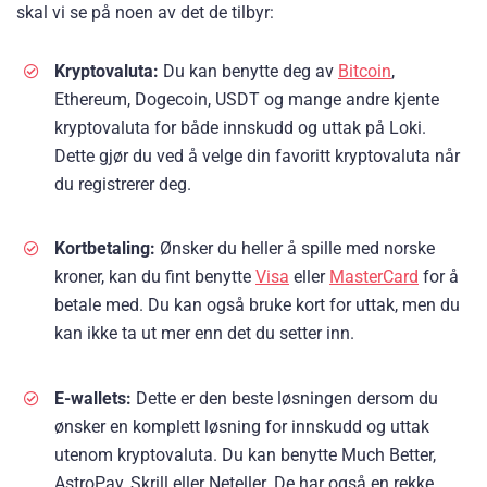
skal vi se på noen av det de tilbyr:
Kryptovaluta:
Du kan benytte deg av
Bitcoin
,
Ethereum, Dogecoin, USDT og mange andre kjente
kryptovaluta for både innskudd og uttak på Loki.
Dette gjør du ved å velge din favoritt kryptovaluta når
du registrerer deg.
Kortbetaling:
Ønsker du heller å spille med norske
kroner, kan du fint benytte
Visa
eller
MasterCard
for å
betale med. Du kan også bruke kort for uttak, men du
kan ikke ta ut mer enn det du setter inn.
E-wallets:
Dette er den beste løsningen dersom du
ønsker en komplett løsning for innskudd og uttak
utenom kryptovaluta. Du kan benytte Much Better,
AstroPay, Skrill eller Neteller. De har også en rekke