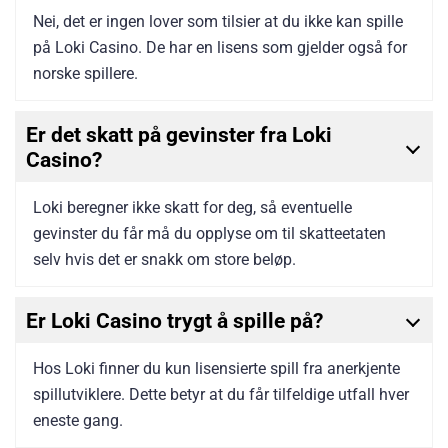
Nei, det er ingen lover som tilsier at du ikke kan spille
på Loki Casino. De har en lisens som gjelder også for
norske spillere.
Er det skatt på gevinster fra Loki
Casino?
Loki beregner ikke skatt for deg, så eventuelle
gevinster du får må du opplyse om til skatteetaten
selv hvis det er snakk om store beløp.
Er Loki Casino trygt å spille på?
Hos Loki finner du kun lisensierte spill fra anerkjente
spillutviklere. Dette betyr at du får tilfeldige utfall hver
eneste gang.