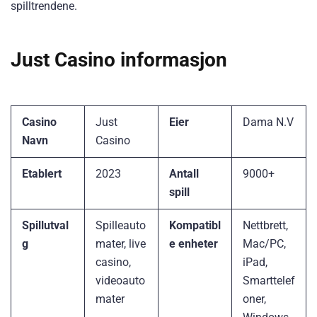
spilltrendene.
Just Casino informasjon
Casino
Just
Eier
Dama N.V
Navn
Casino
Etablert
2023
Antall
9000+
spill
Spillutval
Spilleauto
Kompatibl
Nettbrett,
g
mater, live
e enheter
Mac/PC,
casino,
iPad,
videoauto
Smarttelef
mater
oner,