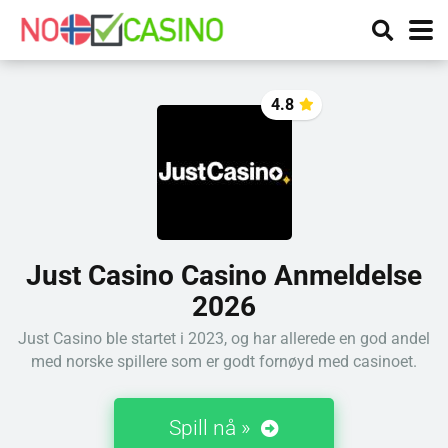
4.8
Just Casino Casino Anmeldelse
2026
Just Casino ble startet i 2023, og har allerede en god andel
med norske spillere som er godt fornøyd med casinoet.
Spill nå »