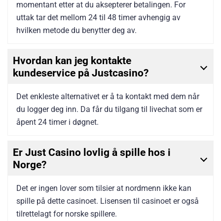
momentant etter at du aksepterer betalingen. For
uttak tar det mellom 24 til 48 timer avhengig av
hvilken metode du benytter deg av.
Hvordan kan jeg kontakte
kundeservice på Justcasino?
Det enkleste alternativet er å ta kontakt med dem når
du logger deg inn. Da får du tilgang til livechat som er
åpent 24 timer i døgnet.
Er Just Casino lovlig å spille hos i
Norge?
Det er ingen lover som tilsier at nordmenn ikke kan
spille på dette casinoet. Lisensen til casinoet er også
tilrettelagt for norske spillere.