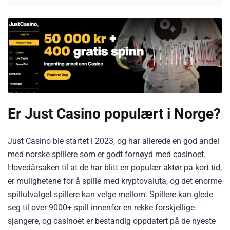
Er Just Casino populært i Norge?
Just Casino ble startet i 2023, og har allerede en god andel
med norske spillere som er godt fornøyd med casinoet.
Hovedårsaken til at de har blitt en populær aktør på kort tid,
er mulighetene for å spille med kryptovaluta, og det enorme
spillutvalget spillere kan velge mellom. Spillere kan glede
seg til over 9000+ spill innenfor en rekke forskjellige
sjangere, og casinoet er bestandig oppdatert på de nyeste