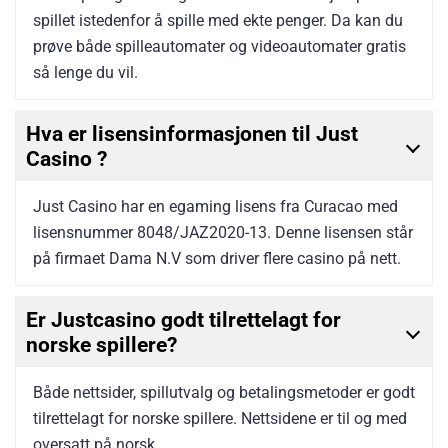
spillet istedenfor å spille med ekte penger. Da kan du
prøve både spilleautomater og videoautomater gratis
så lenge du vil.
Hva er lisensinformasjonen til Just
Casino ?
Just Casino har en egaming lisens fra Curacao med
lisensnummer 8048/JAZ2020-13. Denne lisensen står
på firmaet Dama N.V som driver flere casino på nett.
Er Justcasino godt tilrettelagt for
norske spillere?
Både nettsider, spillutvalg og betalingsmetoder er godt
tilrettelagt for norske spillere. Nettsidene er til og med
oversatt på norsk.