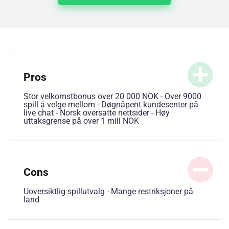
Pros
Stor velkomstbonus over 20 000 NOK - Over 9000
spill å velge mellom - Døgnåpent kundesenter på
live chat - Norsk oversatte nettsider - Høy
uttaksgrense på over 1 mill NOK
Cons
Uoversiktlig spillutvalg - Mange restriksjoner på
land