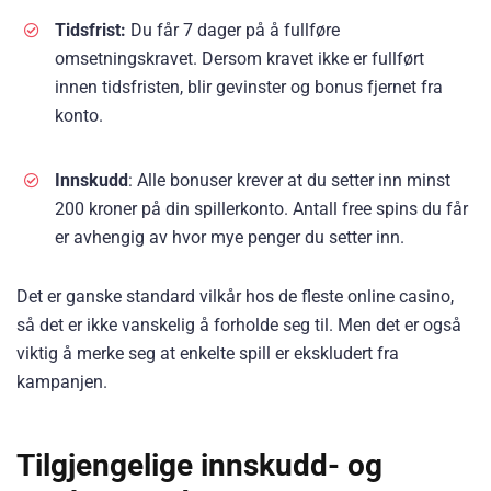
Tidsfrist:
Du får 7 dager på å fullføre
omsetningskravet. Dersom kravet ikke er fullført
innen tidsfristen, blir gevinster og bonus fjernet fra
konto.
Innskudd
: Alle bonuser krever at du setter inn minst
200 kroner på din spillerkonto. Antall free spins du får
er avhengig av hvor mye penger du setter inn.
Det er ganske standard vilkår hos de fleste online casino,
så det er ikke vanskelig å forholde seg til. Men det er også
viktig å merke seg at enkelte spill er ekskludert fra
kampanjen.
Tilgjengelige innskudd- og