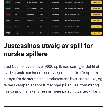
Justcasinos utvalg av spill for
norske spillere
Just Casino leverer over 9000 spill, noe som gjør det til et
av de største casinoene som vi kjenner til. Du får oppleve
alt nytt fra de største spillprodusentene hver eneste uke, og
ta del i kampanjer som turneringer på spilleautomater og
live casino. her skal vi se nærmere på spillutvalget vi fant.