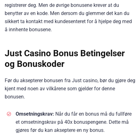
registrerer deg. Men de øvrige bonusene krever at du
benytter av en kode. Men dersom du glemmer det kan du
sikkert ta kontakt med kundesenteret for å hjelpe deg med
å innhente bonusene.
Just Casino Bonus Betingelser
og Bonuskoder
Før du aksepterer bonusen fra Just casino, bør du gjøre deg
kjent med noen av vilkårene som gjelder for denne
bonusen.
Omsetningskrav:
Når du får en bonus må du fullføre
et omsetningskrav på 40x bonuspengene. Dette må
gjøres før du kan akseptere en ny bonus.