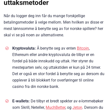
uttaksmetoder
Når du logger deg inn får du mange forskjellige
betalingsmetoder å velge mellom. Men hvilken av disse er
mest lønnsomme å benytte seg av for norske spillere? her
skal vi se på noen av alternativene.
Kryptovaluta:
Å benytte seg av enten
Bitcoin
,
Ethereum eller andre kryptovaluta de tilbyr er en
fordel på både innskudd og uttak. Her styrer du
mesteparten selv, og uttakstiden er kun på 24 timer.
Det er også en stor fordel å benytte seg av dersom du
opplever å bli blokkert for overføringer til online
casino fra din norske bank.
E-wallets:
De tilbyr et bredt spekter av e-lommebøker
som Skrill, Neteller,
MuchBetter
, og
Jeton
. Dersom du