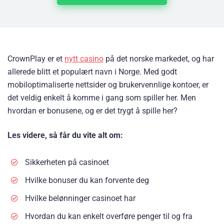
CrownPlay er et
nytt casino
på det norske markedet, og har
allerede blitt et populært navn i Norge. Med godt
mobiloptimaliserte nettsider og brukervennlige kontoer, er
det veldig enkelt å komme i gang som spiller her. Men
hvordan er bonusene, og er det trygt å spille her?
Les videre, så får du vite alt om:
Sikkerheten på casinoet
Hvilke bonuser du kan forvente deg
Hvilke belønninger casinoet har
Hvordan du kan enkelt overføre penger til og fra