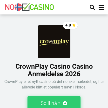
4.8
CrownPlay Casino Casino
Anmeldelse 2026
CrownPlay er et nytt casino på det norske markedet, og har
allerede blitt et populært navn i Norge.
Spill nå »