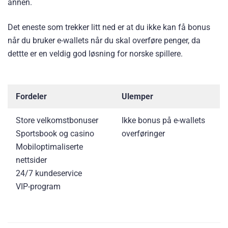
annen.
Det eneste som trekker litt ned er at du ikke kan få bonus
når du bruker e-wallets når du skal overføre penger, da
dettte er en veldig god løsning for norske spillere.
Fordeler
Ulemper
Store velkomstbonuser
Ikke bonus på e-wallets
Sportsbook og casino
overføringer
Mobiloptimaliserte
nettsider
24/7 kundeservice
VIP-program