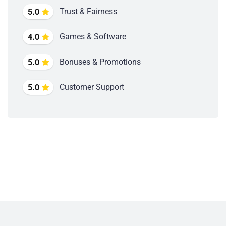
Trust & Fairness
5.0
Games & Software
4.0
Bonuses & Promotions
5.0
Customer Support
5.0