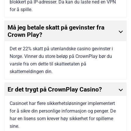
blokkert på IP-adresser. Da kan du laste ned en VPN
for å spille.
Må jeg betale skatt på gevinster fra
Crown Play?
Det er 22% skatt på utenlandske casino gevinster i
Norge. Vinner du store beløp på CrownPlay bør du
varsle fra om dette til skatteetaten på
skattemeldingen din.
Er det trygt på CrownPlay Casino?
Casinoet har flere sikkerhetsløsninger implementert
for å sikre din personlige informasjon og penger. De
har en lisens som krever høy sikkerhet for spillerne
sine.