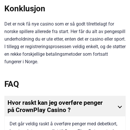
Konklusjon
Det er nok få nye casino som er så godt tilrettelagt for
norske spillere allerede fra start. Her får du alt av pengespill
underholdning du er ute etter, enten det er casino eller sport.
I tillegg er registreringsprosessen veldig enkelt, og de støtter
en rekke forskjellige betalingsmetoder som fortsatt
fungerer i Norge.
FAQ
Hvor raskt kan jeg overføre penger
på CrownPlay Casino ?
Det går veldig raskt å overføre penger med debetkort,