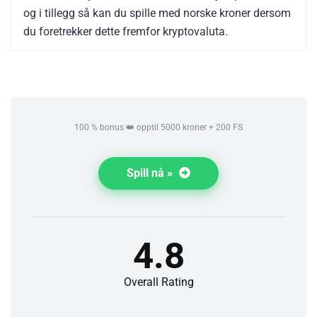
og i tillegg så kan du spille med norske kroner dersom
du foretrekker dette fremfor kryptovaluta.
100 % bonus 👑 opptil 5000 kroner + 200 FS
Spill nå »
4.8
Overall Rating