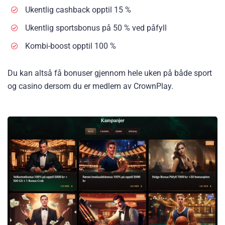
Ukentlig cashback opptil 15 %
Ukentlig sportsbonus på 50 % ved påfyll
Kombi-boost opptil 100 %
Du kan altså få bonuser gjennom hele uken på både sport
og casino dersom du er medlem av CrownPlay.