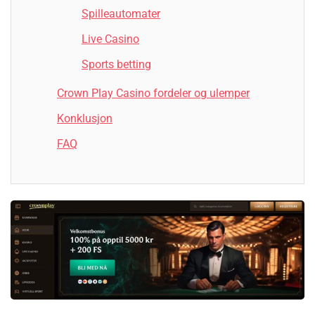
Spilleautomater
Live Casino
Sports betting
Crown Play Casino fordeler og ulemper
Konklusjon
FAQ