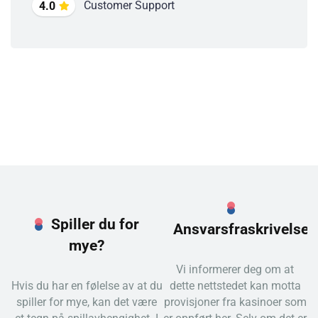
Customer Support
4.0
Spiller du for
Ansvarsfraskrivelse
mye?
Vi informerer deg om at
Hvis du har en følelse av at du
dette nettstedet kan motta
spiller for mye, kan det være
provisjoner fra kasinoer som