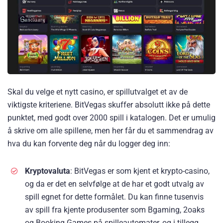
Skal du velge et nytt casino, er spillutvalget et av de
viktigste kriteriene. BitVegas skuffer absolutt ikke på dette
punktet, med godt over 2000 spill i katalogen. Det er umulig
å skrive om alle spillene, men her får du et sammendrag av
hva du kan forvente deg når du logger deg inn:
Kryptovaluta
: BitVegas er som kjent et krypto-casino,
og da er det en selvfølge at de har et godt utvalg av
spill egnet for dette formålet. Du kan finne tusenvis
av spill fra kjente produsenter som Bgaming, 2oaks
og Booking Games på spilleautomater, og i tillegg