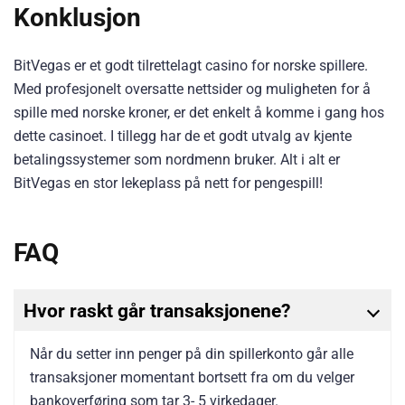
Konklusjon
BitVegas er et godt tilrettelagt casino for norske spillere.
Med profesjonelt oversatte nettsider og muligheten for å
spille med norske kroner, er det enkelt å komme i gang hos
dette casinoet. I tillegg har de et godt utvalg av kjente
betalingssystemer som nordmenn bruker. Alt i alt er
BitVegas en stor lekeplass på nett for pengespill!
FAQ
Hvor raskt går transaksjonene?
Når du setter inn penger på din spillerkonto går alle
transaksjoner momentant bortsett fra om du velger
bankoverføring som tar 3- 5 virkedager.