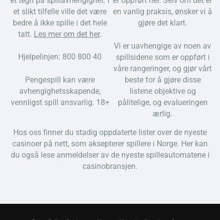
et tegn på spillavhengighet. I
er oppført her. Selv om det er
et slikt tilfelle ville det være
en vanlig praksis, ønsker vi å
bedre å ikke spille i det hele
gjøre det klart.
tatt.
Les mer om det her
.
Vi er uavhengige av noen av
Hjelpelinjen: 800 800 40
spillsidene som er oppført i
våre rangeringer, og gjør vårt
beste for å gjøre disse
Pengespill kan være
listene objektive og
avhengighetsskapende,
pålitelige, og evalueringen
vennligst spill ansvarlig. 18+
ærlig.
Hos oss finner du stadig oppdaterte lister over de nyeste
casinoer på nett, som aksepterer spillere i Norge. Her kan
du også lese anmeldelser av de nyeste spilleautomatene i
casinobransjen.