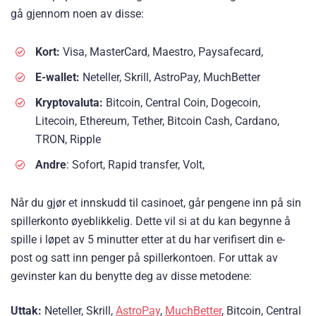
gå gjennom noen av disse:
Kort:
Visa, MasterCard, Maestro, Paysafecard,
E-wallet:
Neteller, Skrill, AstroPay, MuchBetter
Kryptovaluta:
Bitcoin, Central Coin, Dogecoin,
Litecoin, Ethereum, Tether, Bitcoin Cash, Cardano,
TRON, Ripple
Andre
: Sofort, Rapid transfer, Volt,
Når du gjør et innskudd til casinoet, går pengene inn på sin
spillerkonto øyeblikkelig. Dette vil si at du kan begynne å
spille i løpet av 5 minutter etter at du har verifisert din e-
post og satt inn penger på spillerkontoen. For uttak av
gevinster kan du benytte deg av disse metodene:
Uttak:
Neteller, Skrill,
AstroPay
,
MuchBetter
, Bitcoin, Central