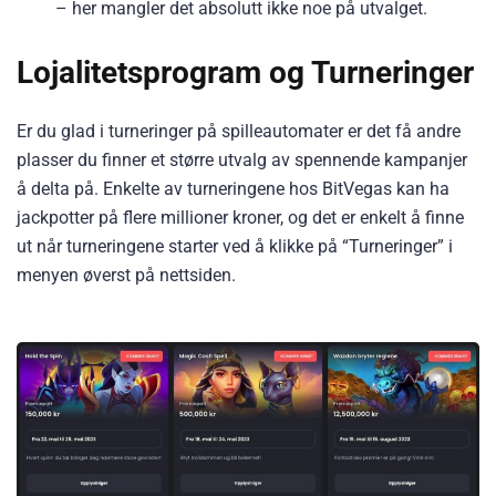
– her mangler det absolutt ikke noe på utvalget.
Lojalitetsprogram og Turneringer
Er du glad i turneringer på spilleautomater er det få andre
plasser du finner et større utvalg av spennende kampanjer
å delta på. Enkelte av turneringene hos BitVegas kan ha
jackpotter på flere millioner kroner, og det er enkelt å finne
ut når turneringene starter ved å klikke på “Turneringer” i
menyen øverst på nettsiden.