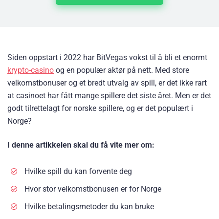
Siden oppstart i 2022 har BitVegas vokst til å bli et enormt
krypto-casino
og en populær aktør på nett. Med store
velkomstbonuser og et bredt utvalg av spill, er det ikke rart
at casinoet har fått mange spillere det siste året. Men er det
godt tilrettelagt for norske spillere, og er det populært i
Norge?
I denne artikkelen skal du få vite mer om:
Hvilke spill du kan forvente deg
Hvor stor velkomstbonusen er for Norge
Hvilke betalingsmetoder du kan bruke