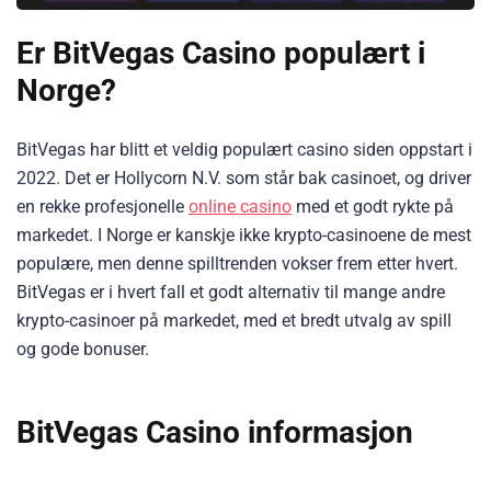
Er BitVegas Casino populært i
Norge?
BitVegas har blitt et veldig populært casino siden oppstart i
2022. Det er Hollycorn N.V. som står bak casinoet, og driver
en rekke profesjonelle
online casino
med et godt rykte på
markedet. I Norge er kanskje ikke krypto-casinoene de mest
populære, men denne spilltrenden vokser frem etter hvert.
BitVegas er i hvert fall et godt alternativ til mange andre
krypto-casinoer på markedet, med et bredt utvalg av spill
og gode bonuser.
BitVegas Casino informasjon