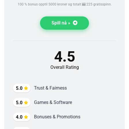
100 % bonus opptil 5000 kroner og totalt 🎰 225 gratisspinn.
Spill nå »
4.5
Overall Rating
Trust & Fairness
5.0
Games & Software
5.0
Bonuses & Promotions
4.0