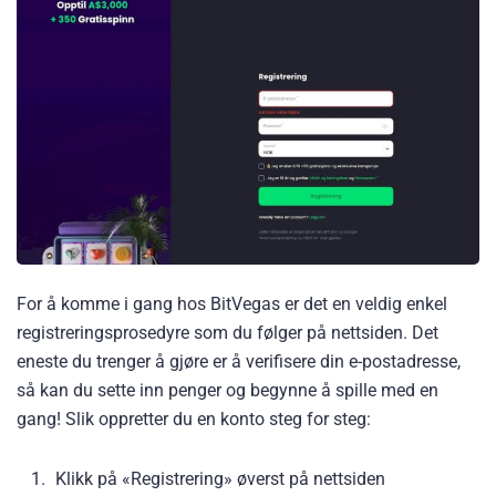
For å komme i gang hos BitVegas er det en veldig enkel
registreringsprosedyre som du følger på nettsiden. Det
eneste du trenger å gjøre er å verifisere din e-postadresse,
så kan du sette inn penger og begynne å spille med en
gang! Slik oppretter du en konto steg for steg:
Klikk på «Registrering» øverst på nettsiden