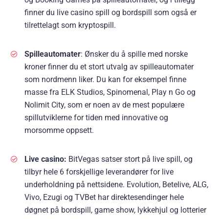
finner du live casino spill og bordspill som også er
tilrettelagt som kryptospill.
Spilleautomater
: Ønsker du å spille med norske
kroner finner du et stort utvalg av spilleautomater
som nordmenn liker. Du kan for eksempel finne
masse fra ELK Studios, Spinomenal, Play n Go og
Nolimit City, som er noen av de mest populære
spillutviklerne for tiden med innovative og
morsomme oppsett.
Live casino:
BitVegas satser stort på live spill, og
tilbyr hele 6 forskjellige leverandører for live
underholdning på nettsidene. Evolution, Betelive, ALG,
Vivo, Ezugi og TVBet har direktesendinger hele
døgnet på bordspill, game show, lykkehjul og lotterier