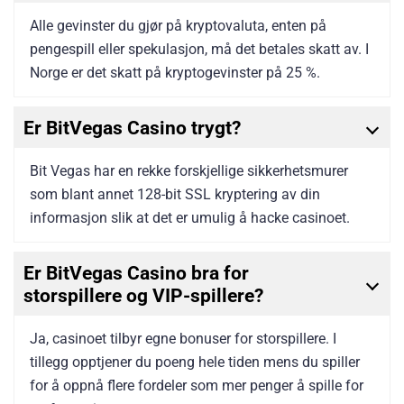
Alle gevinster du gjør på kryptovaluta, enten på
pengespill eller spekulasjon, må det betales skatt av. I
Norge er det skatt på kryptogevinster på 25 %.
Er BitVegas Casino trygt?
Bit Vegas har en rekke forskjellige sikkerhetsmurer
som blant annet 128-bit SSL kryptering av din
informasjon slik at det er umulig å hacke casinoet.
Er BitVegas Casino bra for
storspillere og VIP-spillere?
Ja, casinoet tilbyr egne bonuser for storspillere. I
tillegg opptjener du poeng hele tiden mens du spiller
for å oppnå flere fordeler som mer penger å spille for